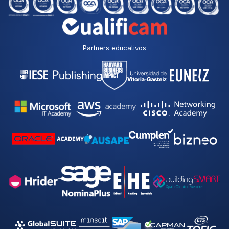
p
r
i
v
a
Partners educativos
c
i
d
a
d
*