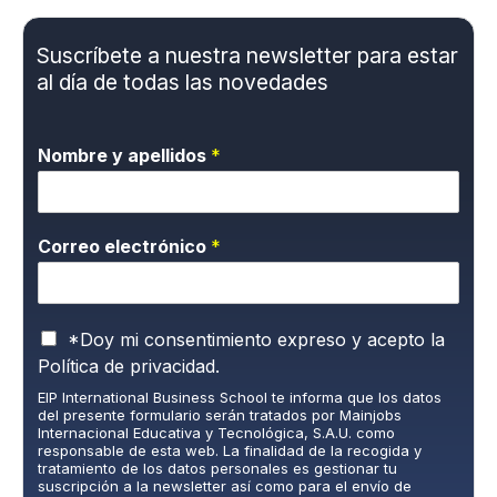
Suscríbete a nuestra newsletter para estar
al día de todas las novedades
Nombre y apellidos
*
Correo electrónico
*
P
*Doy mi consentimiento expreso y acepto la
o
Política de privacidad.
l
EIP International Business School te informa que los datos
í
del presente formulario serán tratados por Mainjobs
t
Internacional Educativa y Tecnológica, S.A.U. como
i
responsable de esta web. La finalidad de la recogida y
c
tratamiento de los datos personales es gestionar tu
suscripción a la newsletter así como para el envío de
a