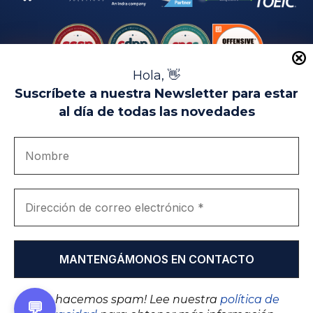
Hola, 👋
Suscríbete a nuestra Newsletter para estar
al día de todas las novedades
Aviso Legal
Uso de Cookies
Política de Privacidad
Política de Calidad
Canal de denuncias
Únete a nosotros
Portal de transparencia
EIP Campus Universitario Teatinos - Málaga - España
© EIP | International Business School 2010-2026
Marca registrada en la OEPM. Nº 3.735.191
¡No hacemos spam! Lee nuestra
política de
💬