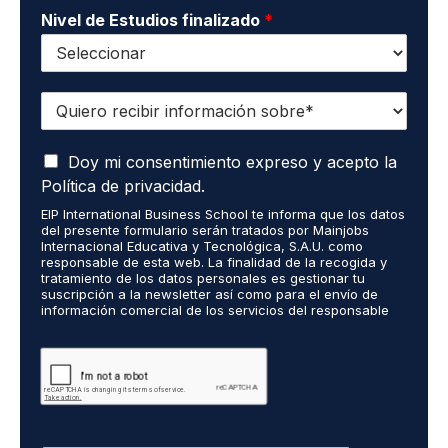
Nivel de Estudios finalizado
*
Q
u
i
A
e
Doy mi consentimiento expreso y acepto la
c
r
Política de privacidad.
e
o
EIP International Business School te informa que los datos
p
r
del presente formulario serán tratados por Mainjobs
t
e
Internacional Educativa y Tecnológica, S.A.U. como
o
c
responsable de esta web. La finalidad de la recogida y
q
tratamiento de los datos personales es gestionar tu
i
suscripción a la newsletter así como para el envío de
u
b
información comercial de los servicios del responsable
e
i
del tratamiento. La legitimación es el consentimiento
m
r
explícito del/a interesado/a. No se cederán datos a
i
terceros, salvo obligación legal. Podrás ejercer tus
i
derechos de acceso, rectificación, limitación y supresión
s
n
de los datos en cumplimiento@grupomainjobs.com, así
d
f
como el derecho a presentar una reclamación ante la
a
o
autoridad de control. Puedes consultar la información
t
adicional y detallada sobre Protección de datos en la
r