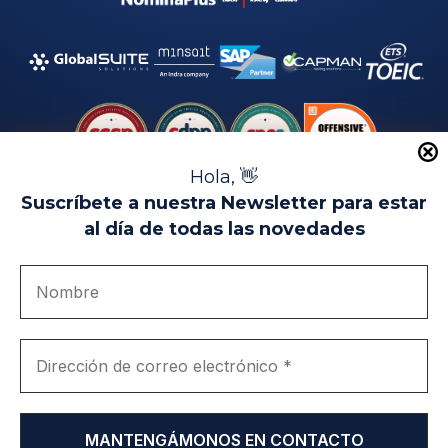
Hola, 👋
Suscríbete a nuestra Newsletter para estar
al día de todas las novedades
Aviso Legal
Uso de Cookies
Política de Privacidad
Política de Calidad
Canal de denuncias
Únete a nosotros
Portal de transparencia
EIP Campus Universitario Teatinos - Málaga - España
© EIP | International Business School 2010-2026
Marca registrada en la OEPM. Nº 3.735.191