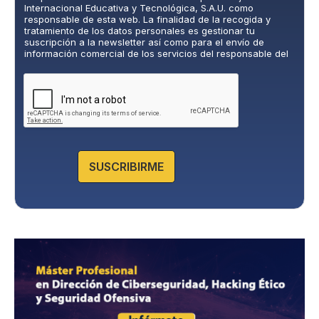
t
Internacional Educativa y Tecnológica, S.A.U. como
i
responsable de esta web. La finalidad de la recogida y
c
tratamiento de los datos personales es gestionar tu
suscripción a la newsletter así como para el envío de
a
información comercial de los servicios del responsable del
d
tratamiento. La legitimación es el consentimiento explícito
e
del/a interesado/a. No se cederán datos a terceros, salvo
P
obligación legal. Podrás ejercer tus derechos de acceso,
rectificación, limitación y supresión de los datos en
r
cumplimiento@grupomainjobs.com
, así como el derecho a
i
presentar una reclamación ante la autoridad de control.
v
Puedes consultar la información adicional y detallada sobre
a
Protección de datos en la Política de Privacidad que
encontrarás en nuestra página web.
c
SUSCRIBIRME
i
d
a
d
*