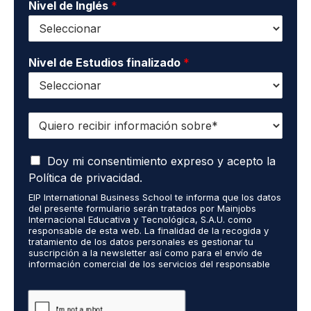
o
Nivel de Inglés
*
*
Nivel de Estudios finalizado
*
Q
u
i
A
e
Doy mi consentimiento expreso y acepto la
c
r
Política de privacidad.
e
o
EIP International Business School te informa que los datos
p
r
del presente formulario serán tratados por Mainjobs
t
e
Internacional Educativa y Tecnológica, S.A.U. como
o
c
responsable de esta web. La finalidad de la recogida y
q
tratamiento de los datos personales es gestionar tu
i
suscripción a la newsletter así como para el envío de
u
b
información comercial de los servicios del responsable
e
i
del tratamiento. La legitimación es el consentimiento
m
r
explícito del/a interesado/a. No se cederán datos a
i
terceros, salvo obligación legal. Podrás ejercer tus
i
derechos de acceso, rectificación, limitación y supresión