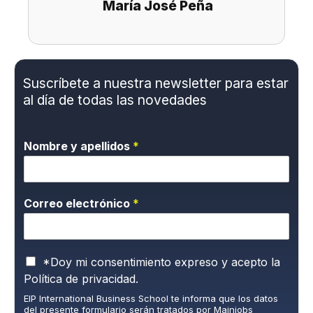
María José Peña
Suscríbete a nuestra newsletter para estar
al día de todas las novedades
Nombre y apellidos
*
Correo electrónico
*
P
*Doy mi consentimiento expreso y acepto la
o
Política de privacidad.
l
EIP International Business School te informa que los datos
í
del presente formulario serán tratados por Mainjobs