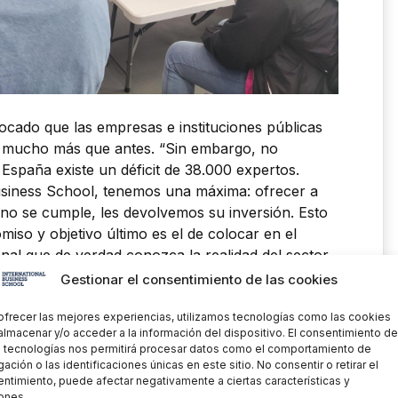
cado que las empresas e instituciones públicas
d mucho más que antes. “Sin embargo, no
 España existe un déficit de 38.000 expertos.
Business School, tenemos una máxima: ofrecer a
o no se cumple, les devolvemos su inversión. Esto
so y objetivo último es el de colocar en el
onal que de verdad conozca la realidad del sector
disponible y necesaria para desarrollar su labor”.
Gestionar el consentimiento de las cookies
mento del talento femenino”
ofrecer las mejores experiencias, utilizamos tecnologías como las cookies
almacenar y/o acceder a la información del dispositivo. El consentimiento de
 tecnologías nos permitirá procesar datos como el comportamiento de
 expertos en ciberseguridad. Las empresas se
ación o las identificaciones únicas en este sitio. No consentir o retirar el
os y con conocimientos tecnológicos. Y no solo a
ntimiento, puede afectar negativamente a ciertas características y
ones.