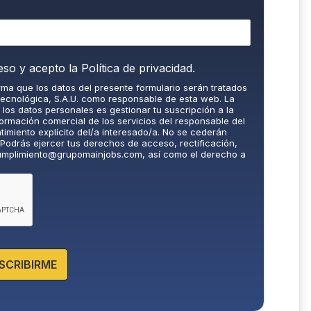
eso y acepto la
Política de privacidad.
orma que los datos del presente formulario serán tratados
Tecnológica, S.A.U. como responsable de esta web. La
e los datos personales es gestionar tu suscripción a la
formación comercial de los servicios del responsable del
ntimiento explícito del/a interesado/a. No se cederán
. Podrás ejercer tus derechos de acceso, rectificación,
umplimiento@grupomainjobs.com
, así como el derecho a
idad de control. Puedes consultar la información
e datos en la Política de Privacidad que encontrarás en
SCRIBIRME