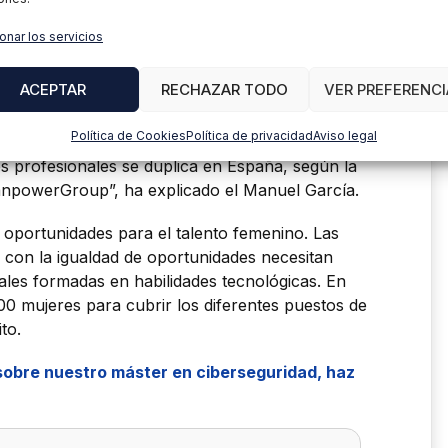
cesarios van a ser los ingenieros como los
l (FP). Es de sobra conocido que a los ingenieros
onar los servicios
da vez son más las empresas que están integrando
inado su FP y cuentan con un perfil tecnológico
ACEPTAR
RECHAZAR TODO
VER PREFERENCI
 grandes consultoras, donde se está equiparando
s.
Política de Cookies
Política de privacidad
Aviso legal
s profesionales se duplica en España, según la
powerGroup”, ha explicado el Manuel García.
e oportunidades para el talento femenino. Las
con la igualdad de oportunidades necesitan
nales formadas en habilidades tecnológicas. En
0 mujeres para cubrir los diferentes puestos de
to.
sobre nuestro máster en ciberseguridad, haz