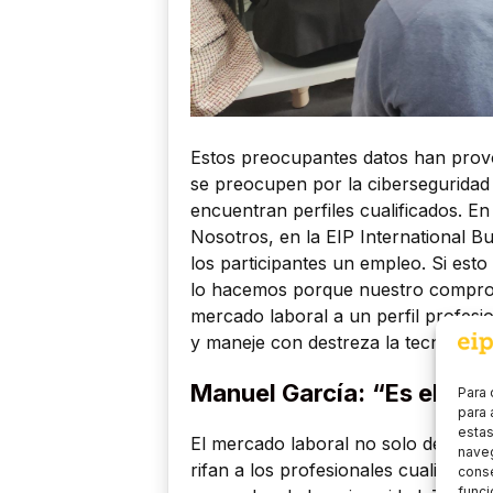
Estos preocupantes datos han provo
se preocupen por la cibersegurida
encuentran perfiles cualificados. En
Nosotros, en la EIP International 
los participantes un empleo. Si est
lo hacemos porque nuestro compromi
mercado laboral a un perfil profesi
y maneje con destreza la tecnología 
Manuel García:
“Es el mo
Para 
para 
estas
El mercado laboral no solo demanda
naveg
rifan a los profesionales cualificad
conse
funci