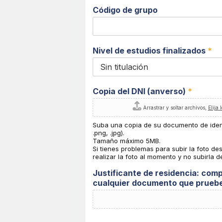
C
d
n
ó
Código de grupo
(
d
l
i
í
g
n
o
e
p
Nivel de estudios finalizados
*
a
o
1
s
)
t
a
l
Copia del DNI (anverso)
*
Arrastrar y soltar archivos,
Elija 
Suba una copia de su documento de identi
.png, .jpg).
Tamaño máximo 5MB.
Si tienes problemas para subir la foto d
realizar la foto al momento y no subirla d
Justificante de residencia: comp
cualquier documento que pruebe t