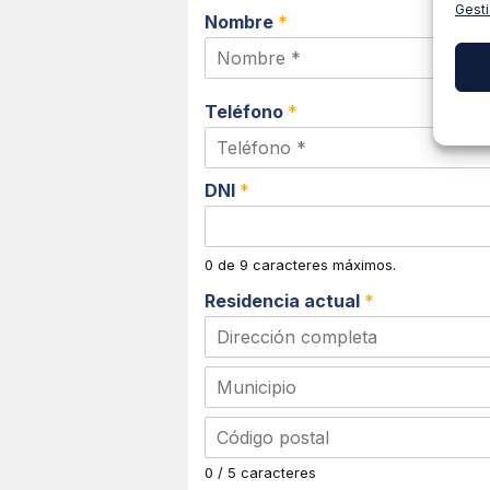
Gesti
Nombre
*
Teléfono
*
DNI
*
0 de 9 caracteres máximos.
Residencia actual
*
D
i
r
C
e
i
c
u
c
d
i
0 / 5 caracteres
a
ó