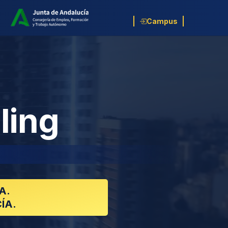
Campus
ling
A.
ÍA.