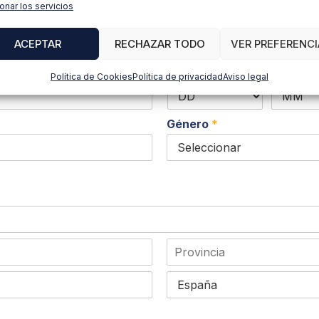
onar los servicios
Apellidos
*
Email
ACEPTAR
RECHAZAR TODO
VER PREFERENCI
Fecha de nacimiento
*
Política de Cookies
Política de privacidad
Aviso legal
Género
*
E
s
t
P
a
a
d