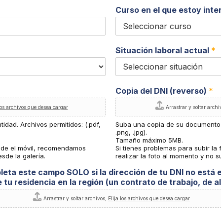
í
o
Curso en el que estoy int
s
/
P
r
o
v
Situación laboral actual
*
i
n
c
i
a
Copia del DNI (reverso)
*
/
R
los archivos que desea cargar
Arrastrar y soltar archi
e
g
dad. Archivos permitidos: (.pdf,
i
Suba una copia de su documento de
ó
.png, .jpg).
n
Tamaño máximo 5MB.
esde el móvil, recomendamos
Si tienes problemas para subir l
esde la galería.
realizar la foto al momento y no su
leta este campo SOLO si la dirección de tu DNI no está 
u residencia en la región (un contrato de trabajo, de alq
Arrastrar y soltar archivos,
Elija los archivos que desea cargar