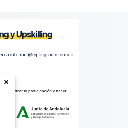
ng y Upskilling
rreo a infoand @eiposgrados.com o
ra justificar la participación y hacer