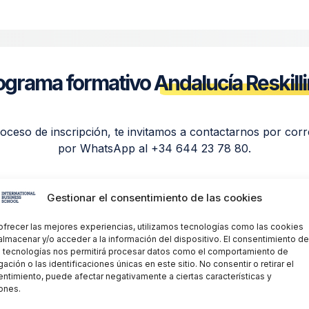
rograma formativo
Andalucía Reskilli
roceso de inscripción, te invitamos a contactarnos por co
por WhatsApp al +34 644 23 78 80.
Gestionar el consentimiento de las cookies
 de Educación y Formación Profesional requieren los siguientes datos pa
ofrecer las mejores experiencias, utilizamos tecnologías como las cookies
seguimiento del alumnado participante.
almacenar y/o acceder a la información del dispositivo. El consentimiento de
 tecnologías nos permitirá procesar datos como el comportamiento de
ación o las identificaciones únicas en este sitio. No consentir o retirar el
ntimiento, puede afectar negativamente a ciertas características y
ones.