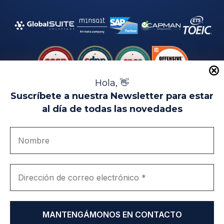
Hola, 👋
Suscríbete a nuestra Newsletter para estar
al día de todas las novedades
Aviso Legal
Uso de Cookies
Política de Privacidad
Política de Calidad
Canal de denuncias
Únete a nosotros
Portal de transparencia
EIP Campus Universitario Teatinos - Málaga - España
© EIP | International Business School 2010-2026
Marca registrada en la OEPM. Nº 3.735.191