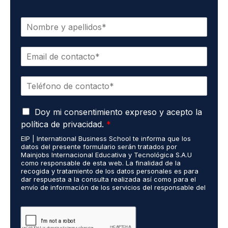
N
o
m
C
b
o
r
r
e
T
r
*
e
e
l
o
A
é
Doy mi consentimiento expreso y acepto la
e
c
f
l
política de privacidad.
*
u
o
e
EIP | International Business School te informa que los
e
n
c
datos del presente formulario serán tratados por
r
o
t
Mainjobs Internacional Educativa y Tecnológica S.A.U
d
*
r
como responsable de esta web. La finalidad de la
o
recogida y tratamiento de los datos personales es para
ó
dar respuesta a la consulta realizada así como para el
R
n
envío de información de los servicios del responsable del
G
i
tratamiento. La legitimación es el consentimiento del
P
c
interés. Podrás ejercer tus derechos de acceso,
D
rectificación, limitación y suprimir los datos en
o
cumplimiento@grupomainjobs.com así como el derecho a
*
*