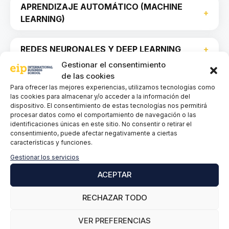
APRENDIZAJE AUTOMÁTICO (MACHINE
LEARNING)
REDES NEURONALES Y DEEP LEARNING
Gestionar el consentimiento
de las cookies
PROCESAMIENTO DE LENGUAJE
Para ofrecer las mejores experiencias, utilizamos tecnologías como
NATURAL Y OTRAS APLICACIONES
las cookies para almacenar y/o acceder a la información del
AVANZADAS DE LA IA
dispositivo. El consentimiento de estas tecnologías nos permitirá
procesar datos como el comportamiento de navegación o las
identificaciones únicas en este sitio. No consentir o retirar el
consentimiento, puede afectar negativamente a ciertas
características y funciones.
ÉTICA Y REGULACIÓN EN IA
Gestionar los servicios
ACEPTAR
CIBERSEGURIDAD Y GESTIÓN DE RIESGOS
DE LA IA
RECHAZAR TODO
VER PREFERENCIAS
ESTRATEGIA DE IA EN LA EMPRESA