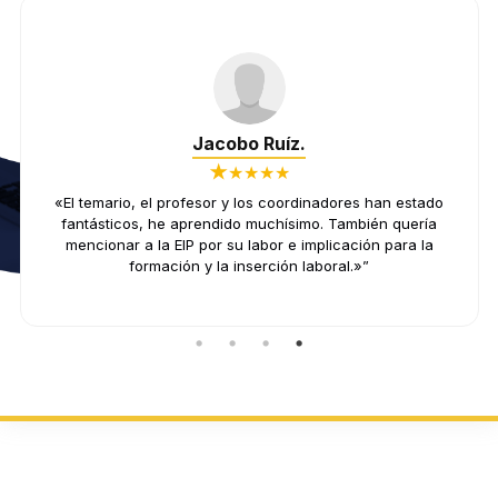
Gar
Jacobo Ruíz.
★
★★★★
«Una excelente expe
 profesor y los coordinadores han estado
Dirección de Ciber
e aprendido muchísimo. También quería
Ofensiva en
 EIP por su labor e implicación para la
y a los tutores po
ción y la inserción laboral.»”