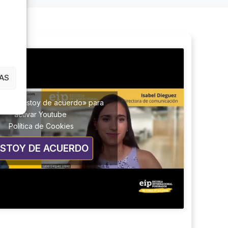
AS
lic en «Estoy de acuerdo» para
activar Youtube
Política de Cookies
ESTOY DE ACUERDO