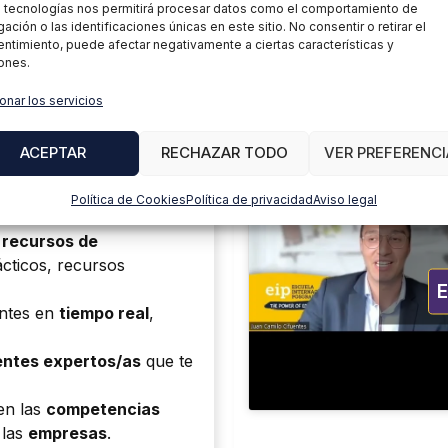
 tecnologías nos permitirá procesar datos como el comportamiento de
ación o las identificaciones únicas en este sitio. No consentir o retirar el
ntimiento, puede afectar negativamente a ciertas características y
ones.
onar los servicios
ACEPTAR
RECHAZAR TODO
VER PREFERENCI
ier
dispositivo
con
va
:
Política de Cookies
Política de privacidad
Aviso legal
Haz c
 recursos de
ácticos, recursos
ntes en
tiempo real
,
ntes expertos/as
que te
en las
competencias
 las
empresas
.