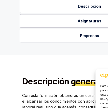
Descripción
Asignaturas
Empresas
Descripción
general
Para 
para 
estas
Con esta formación obtendrás un certificado q
naveg
el alcanzar los conocimientos con aplicación 
conse
laboral real, sino que además, conseguirás un 
funci