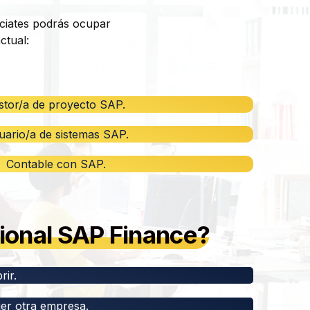
ciates podrás ocupar
ctual:
stor/a de proyecto SAP.
uario/a de sistemas SAP.
Contable con SAP.
cional SAP Finance?
rir.
ier otra empresa.