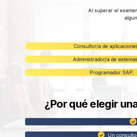
Al superar el exame
algun
Consultor/a de aplicacione
Administrador/a de sistema
Programador SAP.
¿Por qué elegir un
✓
✓
Un consulto