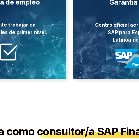
ía de empleo
Garantía
ar la formación.
(AUSAP
 requisitos, como el
usuarios de SAP
ite trabajar en
Centro oficial ac
 tendrá que cumplir
comunidad de la A
les de primer nivel.
SAP para Es
r a dicha garantía,
Estamos integra
Latinoamé
antizado
Comprome
leo 100%
ja como
consultor/a SAP Fin