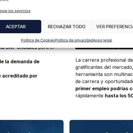
el área de las finanzas.
onar los servicios
50K al año
para
ACEPTAR
RECHAZAR TODO
VER PREFERENCI
e primer nivel gracias
Política de Cookies
Política de privacidad
Aviso legal
ema SAP
oficiales
para el
La carrera profesional d
de la demanda de
gratificantes del mercado
herramienta son multina
e acreditado por
de carrera y oportunidad
primer empleo podrías c
rápidamente
hasta los 5