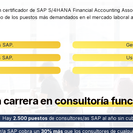
n certificador de SAP S/4HANA Financial Accounting Asso
o de los puestos más demandados en el mercado laboral a
s SAP.
Ge
s SAP.
Us
a carrera en
consultoría fun
Hay
2.500 puestos
de consultores/as SAP al año sin cub
r/a SAP cobra un
30% más
que los consultores de cualqu