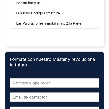
construida y útil
El nuevo Código Estructural
Las Valoraciones Inmobiliarias, 2da Parte.
Fórmate con nuestro Máster y revoluciona
tu futuro
N
o
m
E
b
m
r
a
e
T