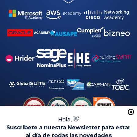
a
d
*
Hola, 👋
Suscríbete a nuestra Newsletter para estar
al día de todas las novedades