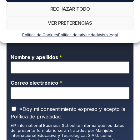
RECHAZAR TODO
VER PREFERENCIAS
Suscríbete a nuestra newsletter para estar
Política de Cookies
Política de privacidad
Aviso legal
al día de todas las novedades
Nombre y apellidos
*
Correo electrónico
*
P
*Doy mi consentimiento expreso y acepto la
o
Política de privacidad.
l
EIP International Business School te informa que los datos
í
del presente formulario serán tratados por Mainjobs
t
Internacional Educativa y Tecnológica, S.A.U. como
i