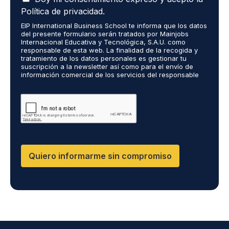
c
r
Política de privacidad.
e
o
EIP International Business School te informa que los datos
p
r
del presente formulario serán tratados por Mainjobs
t
e
Internacional Educativa y Tecnológica, S.A.U. como
o
c
responsable de esta web. La finalidad de la recogida y
q
tratamiento de los datos personales es gestionar tu
i
suscripción a la newsletter así como para el envío de
u
b
información comercial de los servicios del responsable
e
i
del tratamiento. La legitimación es el consentimiento
m
r
explícito del/a interesado/a. No se cederán datos a
i
terceros, salvo obligación legal. Podrás ejercer tus
i
derechos de acceso, rectificación, limitación y supresión
s
n
de los datos en cumplimiento@grupomainjobs.com, así
d
f
como el derecho a presentar una reclamación ante la
a
o
autoridad de control. Puedes consultar la información
t
adicional y detallada sobre Protección de datos en la
r
Política de Privacidad que encontrarás en nuestra página
o
m
Quiero informarme sin compromiso
web.
s
a
p
c
e
i
r
ó
s
n
o
s
n
o