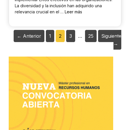
La diversidad y la inclusión han adquirido una
relevancia crucial en el …
Leer más
Página
Página
Página
Página
←
Anterior
1
2
3
…
25
Siguiente
→