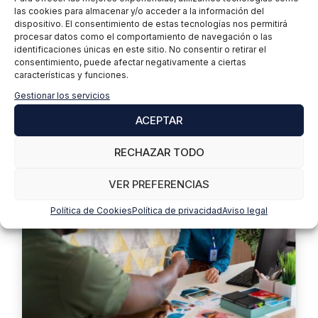
las cookies para almacenar y/o acceder a la información del
dispositivo. El consentimiento de estas tecnologías nos permitirá
2 octubre, 2024
procesar datos como el comportamiento de navegación o las
Néstor Cruz
identificaciones únicas en este sitio. No consentir o retirar el
consentimiento, puede afectar negativamente a ciertas
Sistemas de Seguimiento de Candidatos (ATS), la
características y funciones.
tecnología que está transformando el proceso de
Gestionar los servicios
reclutamiento.
ACEPTAR
RECHAZAR TODO
VER PREFERENCIAS
Política de Cookies
Política de privacidad
Aviso legal