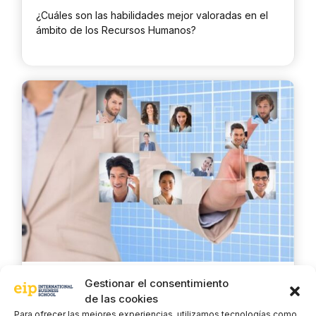
¿Cuáles son las habilidades mejor valoradas en el
ámbito de los Recursos Humanos?
Gestionar el consentimiento
La revolución de los ATS en
de las cookies
Recursos Humanos
Para ofrecer las mejores experiencias, utilizamos tecnologías como