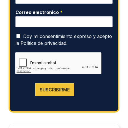
Correo electrónico
*
P
Doy mi consentimiento expreso y acepto
o
la
Política de privacidad.
l
í
t
i
c
a
d
e
SUSCRIBIRME
P
r
i
v
a
c
i