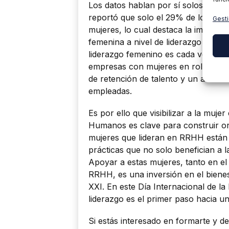
Los datos hablan por sí solos. La O
reportó que solo el 29% de los alt
Gesti
mujeres, lo cual destaca la importan
femenina a nivel de liderazgo . Si
liderazgo femenino es cada vez más 
empresas con mujeres en roles eje
de retención de talento y un aument
empleadas.
Es por ello que visibilizar a la muj
Humanos es clave para construir org
mujeres que lideran en RRHH están 
prácticas que no solo benefician a 
Apoyar a estas mujeres, tanto en e
RRHH, es una inversión en el bienest
XXI. En este Día Internacional de 
liderazgo es el primer paso hacia u
Si estás interesado en formarte y d