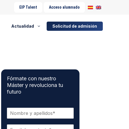
EIP Talent
Acceso alumnado
Actualidad
Solicitud de admisión
Fórmate con nuestro
Máster y revoluciona tu
futuro
N
o
m
C
b