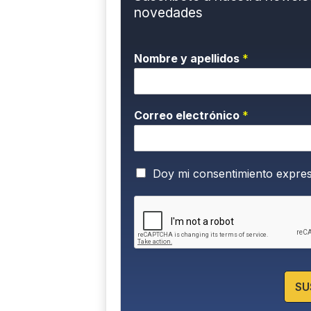
novedades
Nombre y apellidos
*
Correo electrónico
*
P
Doy mi consentimiento expre
o
l
í
t
i
c
a
d
SU
e
P