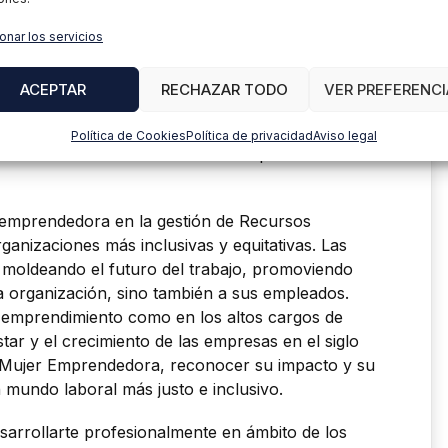
rganización Internacional del Trabajo (OIT)
os cargos empresariales están ocupados por
onar los servicios
cia de seguir trabajando en la representación
n embargo, en áreas como Recursos Humanos el
ACEPTAR
RECHAZAR TODO
VER PREFERENCI
fuerte y sus resultados son tangibles. Las
cutivos en RRHH experimentan mayores niveles
Política de Cookies
Política de privacidad
Aviso legal
o en la satisfacción laboral de las personas
er emprendedora en la gestión de Recursos
anizaciones más inclusivas y equitativas. Las
moldeando el futuro del trabajo, promoviendo
la organización, sino también a sus empleados.
l emprendimiento como en los altos cargos de
ar y el crecimiento de las empresas en el siglo
la Mujer Emprendedora, reconocer su impacto y su
n mundo laboral más justo e inclusivo.
esarrollarte profesionalmente en ámbito de los