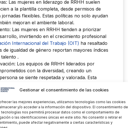
sivas: Las mujeres en liderazgo de RRHH suelen
cien a la plantilla completa, desde permisos de
jornadas flexibles. Estas políticas no solo ayudan
ambién mejoran el ambiente laboral.
lento: Las mujeres en RRHH tienden a priorizar
rrollo, invirtiendo en el crecimiento profesional
ción Internacional del Trabajo (OIT)
ha resaltado
as de igualdad de género reportan mayores índices
talento .
novación: Los equipos de RRHH liderados por
prometidos con la diversidad, creando un
persona se siente respetada y valorada. Esta
nnovación, ya que los equipos diversos son más
Gestionar el consentimiento de las cookies
ativas y soluciones eficaces a los desafíos.
acional: Las líderes en RRHH suelen implementar
ofrecer las mejores experiencias, utilizamos tecnologías como las cookies
tienden las necesidades emocionales y
almacenar y/o acceder a la información del dispositivo. El consentimiento de
 que se traduce en un ambiente de trabajo más
 tecnologías nos permitirá procesar datos como el comportamiento de
ación o las identificaciones únicas en este sitio. No consentir o retirar el
ntimiento, puede afectar negativamente a ciertas características y
ones.