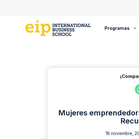
Saltar
al
contenido
Programas
¡Compar
Mujeres emprendedoras
Recu
18 noviembre, 2