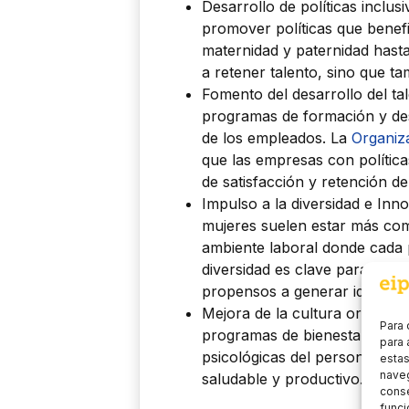
Desarrollo de políticas inclu
promover políticas que benefi
maternidad y paternidad hasta 
a retener talento, sino que t
Fomento del desarrollo del ta
programas de formación y desa
de los empleados. La
Organiza
que las empresas con polític
de satisfacción y retención de 
Impulso a la diversidad e In
mujeres suelen estar más com
ambiente laboral donde cada 
diversidad es clave para la i
propensos a generar ideas cre
Mejora de la cultura organiz
Para 
programas de bienestar que a
para 
psicológicas del personal, lo
estas
naveg
saludable y productivo.
conse
funci