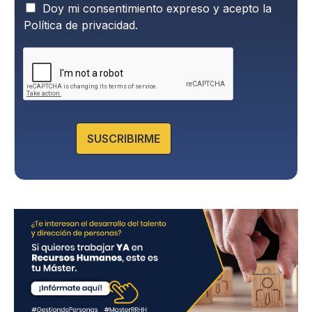
P
Doy mi consentimiento expreso y acepto la
o
Política de privacidad.
l
í
t
i
c
a
d
e
SUSCRIBIRME
P
r
i
v
a
c
i
d
a
d
*