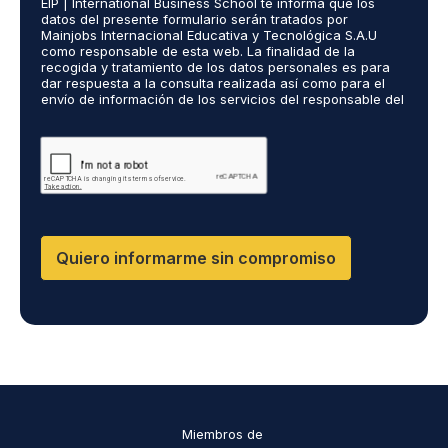
EIP | International Business School te informa que los
e
o
ó
datos del presente formulario serán tratados por
r
s
n
Mainjobs Internacional Educativa y Tecnológica S.A.U
d
r
como responsable de esta web. La finalidad de la
i
o
recogida y tratamiento de los datos personales es para
e
c
dar respuesta a la consulta realizada así como para el
R
a
o
envío de información de los servicios del responsable del
G
l
*
tratamiento. La legitimación es el consentimiento del
P
i
interés. Podrás ejercer tus derechos de acceso,
D
rectificación, limitación y suprimir los datos en
z
cumplimiento@grupomainjobs.com así como el derecho a
*
a
presentar una reclamación ante la autoridad de control.
d
Puedes consultar la información adicional y detallada
o
sobre Protección de datos en la Política de Privacidad
que encontrarás en nuestra página web
s
R
Quiero informarme sin compromiso
R
H
H
y
D
P
O
*
Miembros de