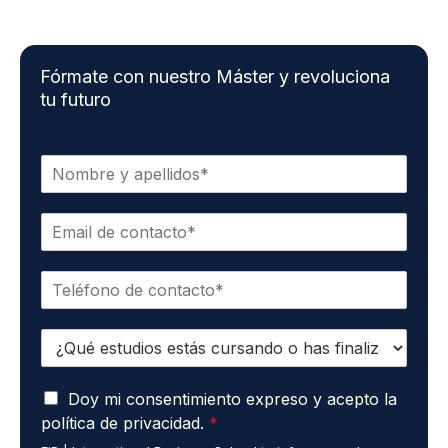
Fórmate con nuestro Máster y revoluciona
tu futuro
N
o
m
C
b
o
r
r
e
T
r
*
e
e
l
o
E
é
e
s
f
l
t
o
e
A
u
Doy mi consentimiento expreso y acepto la
n
c
c
d
o
t
política de privacidad.
*
u
i
*
r