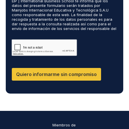
EIP | International Business School te informa que los
e
o
ó
datos del presente formulario serán tratados por
r
s
n
Mainjobs Internacional Educativa y Tecnológica S.A.U
d
r
como responsable de esta web. La finalidad de la
i
o
recogida y tratamiento de los datos personales es para
e
c
dar respuesta a la consulta realizada así como para el
R
a
o
envío de información de los servicios del responsable del
G
l
*
tratamiento. La legitimación es el consentimiento del
P
i
interés. Podrás ejercer tus derechos de acceso,
D
rectificación, limitación y suprimir los datos en
z
cumplimiento@grupomainjobs.com así como el derecho a
*
a
presentar una reclamación ante la autoridad de control.
d
Puedes consultar la información adicional y detallada
o
sobre Protección de datos en la Política de Privacidad
que encontrarás en nuestra página web
s
R
Quiero informarme sin compromiso
R
H
H
y
D
P
O
*
Miembros de