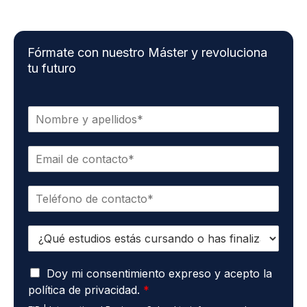
Fórmate con nuestro Máster y revoluciona
tu futuro
N
o
m
C
b
o
r
r
e
T
r
*
e
e
l
o
E
é
e
s
f
l
t
o
e
A
u
Doy mi consentimiento expreso y acepto la
n
c
c
d
o
t
política de privacidad.
*
u
i
*
r