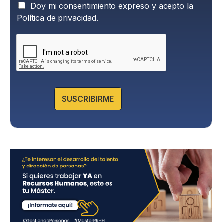
P
Doy mi consentimiento expreso y acepto la
o
Política de privacidad.
l
í
t
i
c
a
d
e
SUSCRIBIRME
P
r
i
v
a
c
i
d
a
d
*