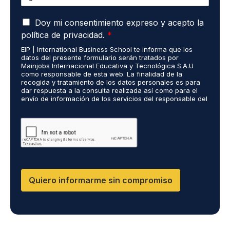
s
f
l
t
o
e
A
u
Doy mi consentimiento expreso y acepto la
n
c
c
d
o
t
política de privacidad.
*
u
i
*
r
EIP | International Business School te informa que los
e
o
ó
datos del presente formulario serán tratados por
r
s
n
Mainjobs Internacional Educativa y Tecnológica S.A.U
d
r
como responsable de esta web. La finalidad de la
i
o
recogida y tratamiento de los datos personales es para
e
c
dar respuesta a la consulta realizada así como para el
R
a
o
envío de información de los servicios del responsable del
G
l
*
tratamiento. La legitimación es el consentimiento del
P
i
interés. Podrás ejercer tus derechos de acceso,
D
rectificación, limitación y suprimir los datos en
z
cumplimiento@grupomainjobs.com así como el derecho a
*
a
presentar una reclamación ante la autoridad de control.
d
Puedes consultar la información adicional y detallada
o
sobre Protección de datos en la Política de Privacidad
que encontrarás en nuestra página web
s
R
Quiero informarme sin compromiso
R
H
H
y
D