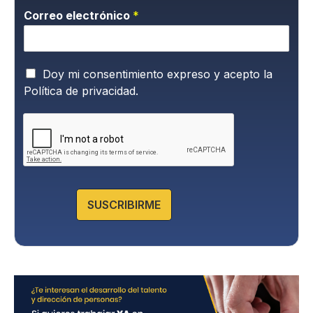
Correo electrónico
*
P
Doy mi consentimiento expreso y acepto la
o
Política de privacidad.
l
í
t
i
c
a
d
e
SUSCRIBIRME
P
r
i
v
a
c
i
d