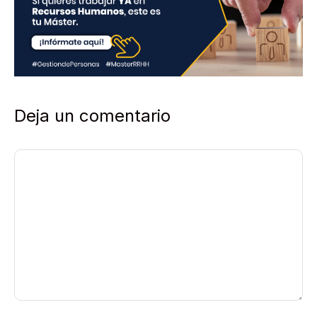
a
d
*
Deja un comentario
Comentario