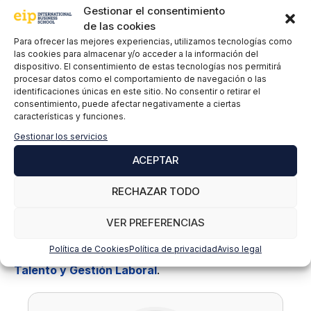
Si estás listo para liderar este cambio, no esperes
Gestionar el consentimiento
de las cookies
más. Invierte en tu formación y
Para ofrecer las mejores experiencias, utilizamos tecnologías como
lleva tu gestión de Recursos Humanos al siguiente
las cookies para almacenar y/o acceder a la información del
nivel. Porque al final, el éxito
dispositivo. El consentimiento de estas tecnologías nos permitirá
empresarial no depende solo de lo que haces, sino
procesar datos como el comportamiento de navegación o las
identificaciones únicas en este sitio. No consentir o retirar el
de las personas que eliges para
consentimiento, puede afectar negativamente a ciertas
hacerlo contigo.
características y funciones.
Gestionar los servicios
¿Quieres saber más sobre el impacto del headhunting
en el mercado actual?
ACEPTAR
Descúbrelo aquí:
¿Qué es el headhunting?
RECHAZAR TODO
Si estás interesado en formarte y desarrollarte
profesionalmente en ámbito de los recursos
VER PREFERENCIAS
humanos puedes informarte de nuestro
Máster en
Política de Cookies
Política de privacidad
Aviso legal
RRHH: Dirección de Personas, Desarrollo de
Talento y Gestión Laboral
.