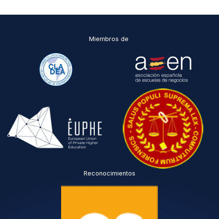
P
O
*
Miembros de
Reconocimientos