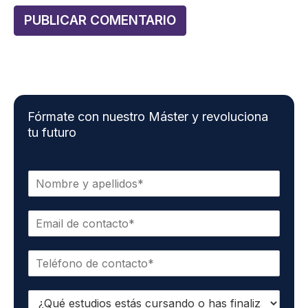
Fórmate con nuestro Máster y revoluciona
tu futuro
N
o
m
C
b
o
r
r
e
T
r
*
e
e
l
o
E
é
e