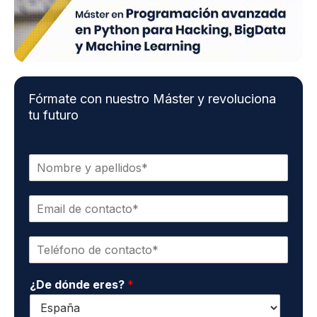
Fórmate con nuestro Máster y revoluciona
tu futuro
N
o
m
E
b
m
r
a
e
T
i
y
e
l
a
l
d
p
¿De dónde eres?
*
é
e
e
f
c
l
o
o
l