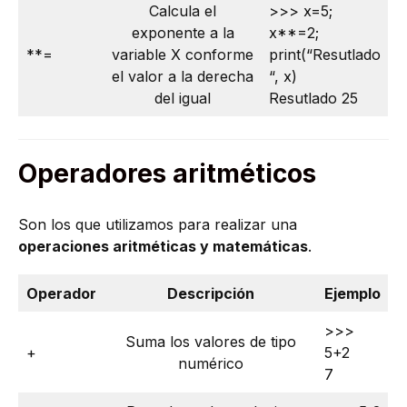
Calcula el
>>> x=5;
exponente a la
x**=2;
**=
variable X conforme
print(“Resutlado
el valor a la derecha
“, x)
del igual
Resutlado 25
Operadores aritméticos
Son los que utilizamos para realizar una
operaciones aritméticas y matemáticas
.
Operador
Descripción
Ejemplo
>>>
Suma los valores de tipo
+
5+2
numérico
7