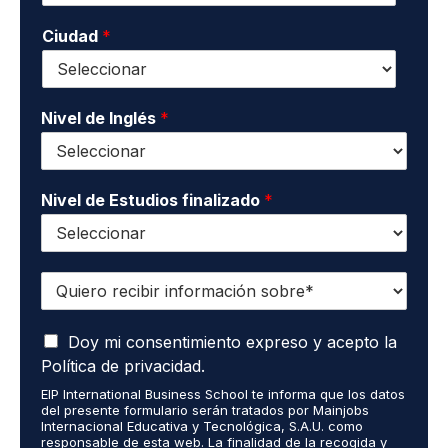
n
n
i
o
Ciudad
*
t
d
*
a
o
c
s
t
*
o
Nivel de Inglés
*
*
Nivel de Estudios finalizado
*
Q
u
i
A
e
Doy mi consentimiento expreso y acepto la
c
r
Política de privacidad.
e
o
EIP International Business School te informa que los datos
p
r
del presente formulario serán tratados por Mainjobs
t
e
Internacional Educativa y Tecnológica, S.A.U. como
o
c
responsable de esta web. La finalidad de la recogida y