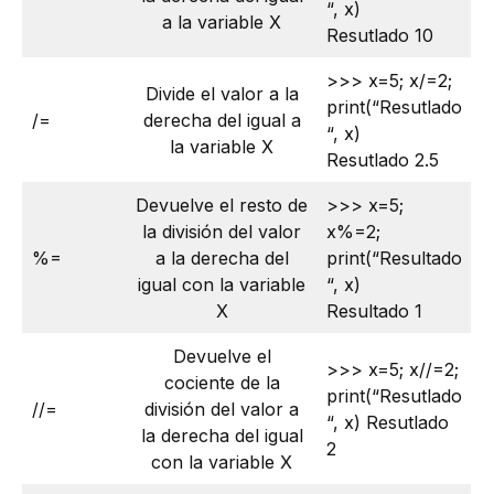
“, x)
a la variable X
Resutlado 10
>>> x=5; x/=2;
Divide el valor a la
print(“Resutlado
/=
derecha del igual a
“, x)
la variable X
Resutlado 2.5
Devuelve el resto de
>>> x=5;
la división del valor
x%=2;
%=
a la derecha del
print(“Resultado
igual con la variable
“, x)
X
Resultado 1
Devuelve el
>>> x=5; x//=2;
cociente de la
print(“Resutlado
//=
división del valor a
“, x) Resutlado
la derecha del igual
2
con la variable X