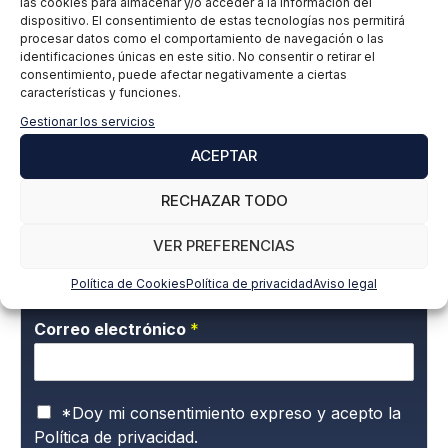
las cookies para almacenar y/o acceder a la información del
dispositivo. El consentimiento de estas tecnologías nos permitirá
procesar datos como el comportamiento de navegación o las
María José Peña
identificaciones únicas en este sitio. No consentir o retirar el
consentimiento, puede afectar negativamente a ciertas
características y funciones.
Gestionar los servicios
Suscríbete a nuestra newsletter para estar
ACEPTAR
al día de todas las novedades
RECHAZAR TODO
VER PREFERENCIAS
Nombre y apellidos
*
Política de Cookies
Política de privacidad
Aviso legal
Correo electrónico
*
P
*Doy mi consentimiento expreso y acepto la
o
Política de privacidad.