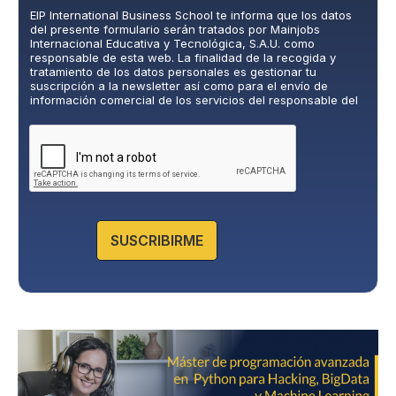
l
EIP International Business School te informa que los datos
í
del presente formulario serán tratados por Mainjobs
t
Internacional Educativa y Tecnológica, S.A.U. como
i
responsable de esta web. La finalidad de la recogida y
c
tratamiento de los datos personales es gestionar tu
suscripción a la newsletter así como para el envío de
a
información comercial de los servicios del responsable del
d
tratamiento. La legitimación es el consentimiento explícito
e
del/a interesado/a. No se cederán datos a terceros, salvo
P
obligación legal. Podrás ejercer tus derechos de acceso,
rectificación, limitación y supresión de los datos en
r
cumplimiento@grupomainjobs.com
, así como el derecho a
i
presentar una reclamación ante la autoridad de control.
v
Puedes consultar la información adicional y detallada sobre
a
Protección de datos en la Política de Privacidad que
encontrarás en nuestra página web.
c
SUSCRIBIRME
i
d
a
d
*