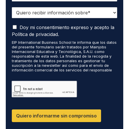
Q
u
i
A
e
Doy mi consentimiento expreso y acepto la
c
r
Política de privacidad.
e
o
EIP International Business School te informa que los datos
p
r
del presente formulario serán tratados por Mainjobs
t
e
Internacional Educativa y Tecnológica, S.A.U. como
o
c
responsable de esta web. La finalidad de la recogida y
q
tratamiento de los datos personales es gestionar tu
i
suscripción a la newsletter así como para el envío de
u
b
información comercial de los servicios del responsable
e
i
del tratamiento. La legitimación es el consentimiento
m
r
explícito del/a interesado/a. No se cederán datos a
i
terceros, salvo obligación legal. Podrás ejercer tus
i
derechos de acceso, rectificación, limitación y supresión
s
n
de los datos en cumplimiento@grupomainjobs.com, así
d
f
como el derecho a presentar una reclamación ante la
a
o
autoridad de control. Puedes consultar la información
t
adicional y detallada sobre Protección de datos en la
r
Política de Privacidad que encontrarás en nuestra página
o
m
Quiero informarme sin compromiso
web.
s
a
p
c