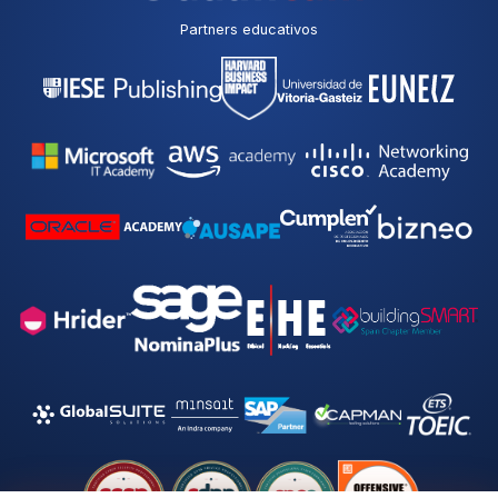
v
a
Partners educativos
c
i
d
a
d
*