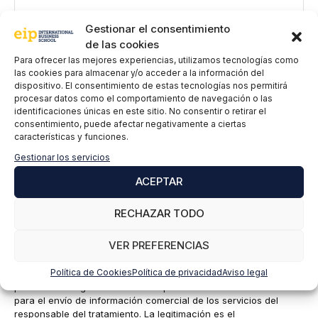
Gestionar el consentimiento
de las cookies
Para ofrecer las mejores experiencias, utilizamos tecnologías como
las cookies para almacenar y/o acceder a la información del
dispositivo. El consentimiento de estas tecnologías nos permitirá
procesar datos como el comportamiento de navegación o las
identificaciones únicas en este sitio. No consentir o retirar el
consentimiento, puede afectar negativamente a ciertas
características y funciones.
Nombre
Gestionar los servicios
ACEPTAR
Correo
electrónico
RECHAZAR TODO
EIP International Business School te informa que los datos del
VER PREFERENCIAS
presente formulario serán tratados por Mainjobs Internacional
Educativa y Tecnológica, S.A.U. como responsable de esta web.
Política de Cookies
Política de privacidad
Aviso legal
La finalidad de la recogida y tratamiento de los datos
personales es gestionar tu suscripción a la newsletter así como
para el envío de información comercial de los servicios del
responsable del tratamiento. La legitimación es el