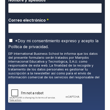
Correo electrónico
*
P
*Doy mi consentimiento expreso y acepto la
o
Política de privacidad.
l
EIP International Business School te informa que los datos
í
del presente formulario serán tratados por Mainjobs
t
Internacional Educativa y Tecnológica, S.A.U. como
i
responsable de esta web. La finalidad de la recogida y
c
tratamiento de los datos personales es gestionar tu
suscripción a la newsletter así como para el envío de
a
información comercial de los servicios del responsable del
d
tratamiento. La legitimación es el consentimiento explícito
e
del/a interesado/a. No se cederán datos a terceros, salvo
P
obligación legal. Podrás ejercer tus derechos de acceso,
rectificación, limitación y supresión de los datos en
r
cumplimiento@grupomainjobs.com
, así como el derecho a
i
presentar una reclamación ante la autoridad de control.
v
Puedes consultar la información adicional y detallada sobre
a
Protección de datos en la Política de Privacidad que