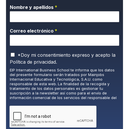
Nombre y apellidos
*
Correo electrónico
*
P
*Doy mi consentimiento expreso y acepto la
o
Política de privacidad.
l
EIP International Business School te informa que los datos
í
del presente formulario serán tratados por Mainjobs
t
Internacional Educativa y Tecnológica, S.A.U. como
i
responsable de esta web. La finalidad de la recogida y
c
tratamiento de los datos personales es gestionar tu
suscripción a la newsletter así como para el envío de
a
información comercial de los servicios del responsable del
d
tratamiento. La legitimación es el consentimiento explícito
e
del/a interesado/a. No se cederán datos a terceros, salvo
P
obligación legal. Podrás ejercer tus derechos de acceso,
rectificación, limitación y supresión de los datos en
r
cumplimiento@grupomainjobs.com
, así como el derecho a
i
presentar una reclamación ante la autoridad de control.