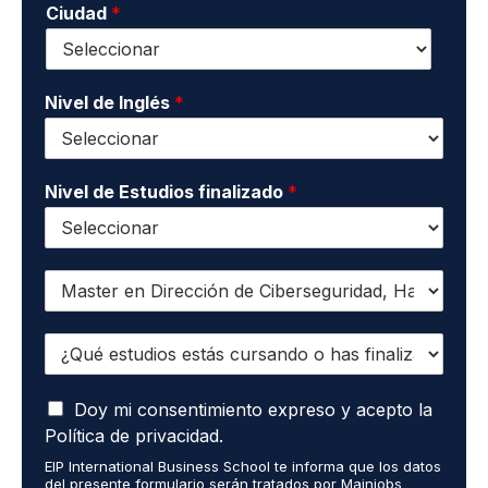
i
o
Ciudad
*
t
d
v
*
a
o
a
c
s
c
t
*
i
o
Nivel de Inglés
*
d
*
a
d
*
Nivel de Estudios finalizado
*
Q
u
i
¿
e
Q
r
u
o
A
é
Doy mi consentimiento expreso y acepto la
r
c
e
e
Política de privacidad.
e
s
c
EIP International Business School te informa que los datos
p
t
i
del presente formulario serán tratados por Mainjobs