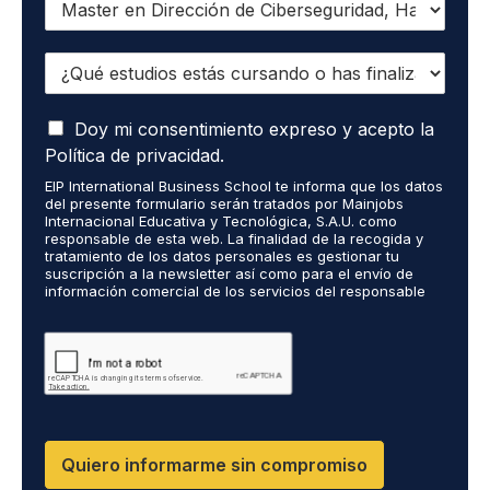
u
i
¿
e
Q
r
u
o
A
é
Doy mi consentimiento expreso y acepto la
r
c
e
e
Política de privacidad.
e
s
c
EIP International Business School te informa que los datos
p
t
i
del presente formulario serán tratados por Mainjobs
t
u
b
Internacional Educativa y Tecnológica, S.A.U. como
o
d
i
responsable de esta web. La finalidad de la recogida y
q
tratamiento de los datos personales es gestionar tu
i
r
suscripción a la newsletter así como para el envío de
u
o
i
información comercial de los servicios del responsable
e
s
n
del tratamiento. La legitimación es el consentimiento
m
e
f
explícito del/a interesado/a. No se cederán datos a
i
terceros, salvo obligación legal. Podrás ejercer tus
s
o
derechos de acceso, rectificación, limitación y supresión
s
t
r
de los datos en cumplimiento@grupomainjobs.com, así
d
á
m
como el derecho a presentar una reclamación ante la
a
s
a
autoridad de control. Puedes consultar la información
t
adicional y detallada sobre Protección de datos en la
c
c
Política de Privacidad que encontrarás en nuestra página
o
u
i
Quiero informarme sin compromiso
web.
s
r
ó