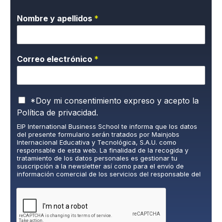
Nombre y apellidos
*
Correo electrónico
*
P
*Doy mi consentimiento expreso y acepto la
o
Política de privacidad.
l
EIP International Business School te informa que los datos
í
del presente formulario serán tratados por Mainjobs
t
Internacional Educativa y Tecnológica, S.A.U. como
i
responsable de esta web. La finalidad de la recogida y
c
tratamiento de los datos personales es gestionar tu
suscripción a la newsletter así como para el envío de
a
información comercial de los servicios del responsable del
d
tratamiento. La legitimación es el consentimiento explícito
e
del/a interesado/a. No se cederán datos a terceros, salvo
P
obligación legal. Podrás ejercer tus derechos de acceso,
rectificación, limitación y supresión de los datos en
r
cumplimiento@grupomainjobs.com
, así como el derecho a
i
presentar una reclamación ante la autoridad de control.