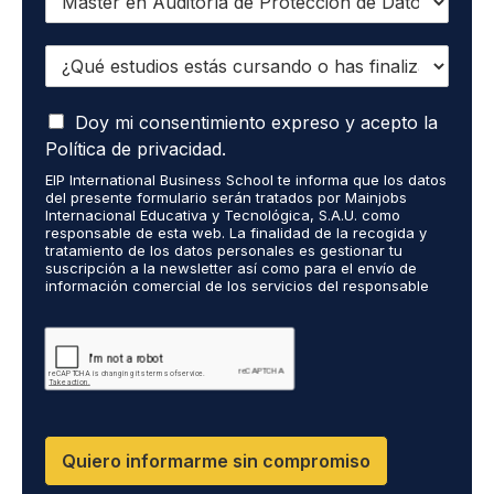
u
i
¿
e
Q
r
u
o
A
é
Doy mi consentimiento expreso y acepto la
r
c
e
e
Política de privacidad.
e
s
c
EIP International Business School te informa que los datos
p
t
i
del presente formulario serán tratados por Mainjobs
t
u
b
Internacional Educativa y Tecnológica, S.A.U. como
o
d
i
responsable de esta web. La finalidad de la recogida y
q
tratamiento de los datos personales es gestionar tu
i
r
suscripción a la newsletter así como para el envío de
u
o
i
información comercial de los servicios del responsable
e
s
n
del tratamiento. La legitimación es el consentimiento
m
e
f
explícito del/a interesado/a. No se cederán datos a
i
terceros, salvo obligación legal. Podrás ejercer tus
s
o
derechos de acceso, rectificación, limitación y supresión
s
t
r
de los datos en cumplimiento@grupomainjobs.com, así
d
á
m
como el derecho a presentar una reclamación ante la
a
s
a
autoridad de control. Puedes consultar la información
t
adicional y detallada sobre Protección de datos en la
c
c
Política de Privacidad que encontrarás en nuestra página
o
u
i
Quiero informarme sin compromiso
web.
s
r
ó