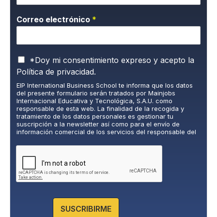
Correo electrónico
*
P
*Doy mi consentimiento expreso y acepto la
o
Política de privacidad.
l
EIP International Business School te informa que los datos
í
del presente formulario serán tratados por Mainjobs
t
Internacional Educativa y Tecnológica, S.A.U. como
i
responsable de esta web. La finalidad de la recogida y
c
tratamiento de los datos personales es gestionar tu
suscripción a la newsletter así como para el envío de
a
información comercial de los servicios del responsable del
d
tratamiento. La legitimación es el consentimiento explícito
e
del/a interesado/a. No se cederán datos a terceros, salvo
P
obligación legal. Podrás ejercer tus derechos de acceso,
rectificación, limitación y supresión de los datos en
r
cumplimiento@grupomainjobs.com
, así como el derecho a
i
presentar una reclamación ante la autoridad de control.
v
Puedes consultar la información adicional y detallada sobre
a
Protección de datos en la Política de Privacidad que
encontrarás en nuestra página web.
c
SUSCRIBIRME
i