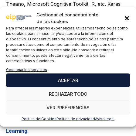
Theano, Microsoft Cognitive Toolkit, R, etc. Keras
dispone de varias herramientas que facilitan el
Gestionar el consentimiento
trabajo con diferentes tipos de datos de imagen y
de las cookies
texto para su codificación en redes neuronales
Para ofrecer las mejores experiencias, utilizamos tecnologías como
profundas . También hay varias implementaciones de
las cookies para almacenar y/o acceder a la información del
dispositivo. El consentimiento de estas tecnologías nos permitirá
los bloques de construcción de redes neuronales
procesar datos como el comportamiento de navegación o las
como capas, optimizadores, funciones de activación,
identificaciones únicas en este sitio. No consentir o retirar el
objetivos, etc. Se pueden realizar varias acciones
consentimiento, puede afectar negativamente a ciertas
características y funciones.
con Keras, como crear capas de funciones
personalizadas.
Gestionar los servicios
ACEPTAR
¿Con qué librerías sueles trabajar más?
RECHAZAR TODO
¡Te leemos en comentarios!
VER PREFERENCIAS
Recuerda que puedes aprender mucho más con
nuestro
Máster en Programación avanzada en
Política de Cookies
Política de privacidad
Aviso legal
Python para Big Data, Hacking y Machine
Learning.