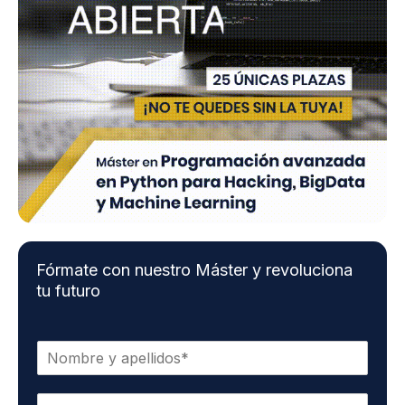
Fórmate con nuestro Máster y revoluciona
tu futuro
N
o
m
E
b