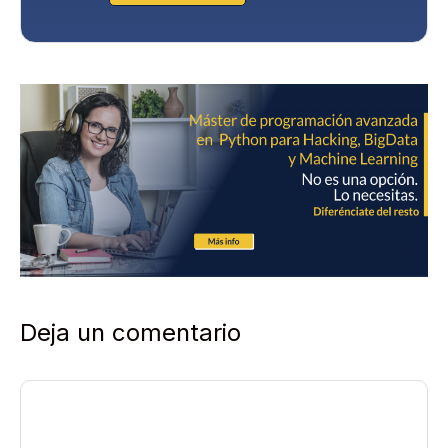
d
a
d
*
Deja un comentario
Comentario