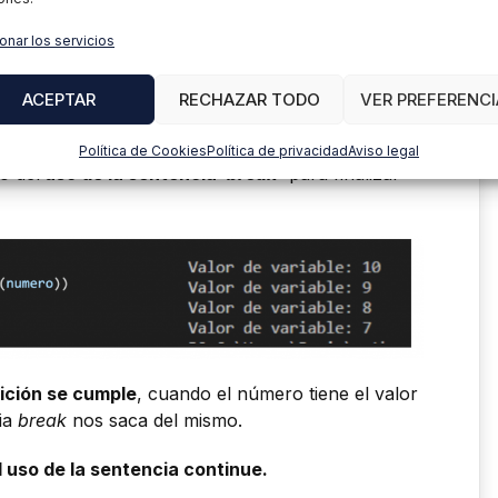
onar los servicios
s añadido una nueva variable llamada ‘suma’
s introducidos. Una vez finalizado el bucle, se
ACEPTAR
RECHAZAR TODO
VER PREFERENCI
Política de Cookies
Política de privacidad
Aviso legal
o del
uso de la sentencia ‘
break’
para finalizar
ición se cumple
, cuando el número tiene el valor
cia
break
nos saca del mismo.
l uso de la sentencia continue.