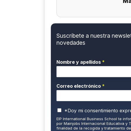
Ma
Suscríbete a nuestra newslett
novedades
Nombre y apellidos
*
Correo electrónico
*
P
*Doy mi consentimiento expr
o
EIP International Business School te inf
l
por Mainjobs Internacional Educativa y 
í
finalidad de la recogida y tratamiento d