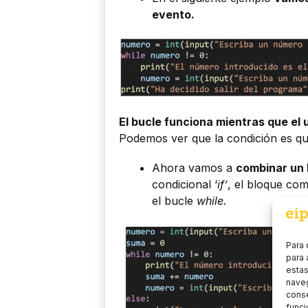
evento.
El bucle funciona mientras que el 
Podemos ver que la condición es que
Ahora vamos a
combinar un 
condicional ‘
if’
, el bloque com
el bucle
while
.
Para 
para 
estas
naveg
conse
funci