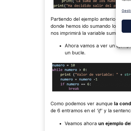
Gesti
Partiendo del ejemplo anterior,
hemo
donde hemos ido sumando los número
nos imprimirá la variable suma.
Ahora vamos a ver un ejempl
un bucle.
Como podemos ver aunque
la cond
de 6 entramos en el
‘if’
y la senten
Veamos ahora
un ejemplo de