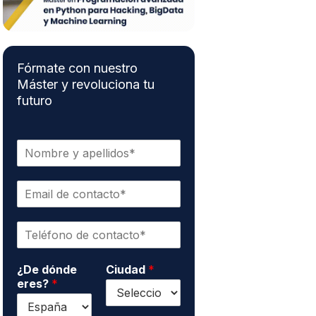
Fórmate con nuestro
Máster y revoluciona tu
futuro
N
o
m
E
b
m
r
a
e
T
i
y
e
l
a
l
d
p
¿De dónde
Ciudad
*
é
e
e
eres?
*
f
c
l
o
o
l
n
n
i