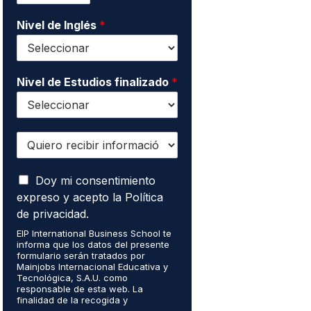
o
t
d
*
Nivel de Inglés
*
a
o
c
s
t
*
o
*
Nivel de Estudios finalizado
*
Q
u
i
A
e
Doy mi consentimiento
c
r
expreso y acepto la Política
e
o
de privacidad.
p
r
t
EIP International Business School te
e
informa que los datos del presente
o
c
formulario serán tratados por
q
i
Mainjobs Internacional Educativa y
u
b
Tecnológica, S.A.U. como
e
responsable de esta web. La
i
finalidad de la recogida y
m
r