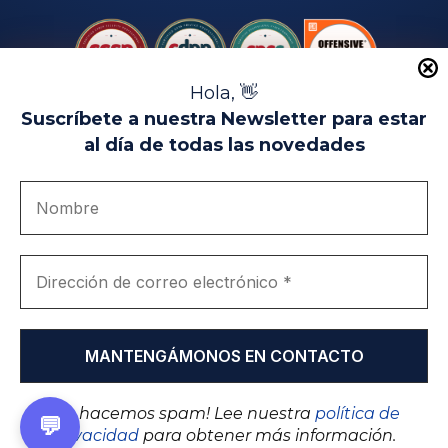
Hola, 👋
Suscríbete a nuestra Newsletter para estar
al día de todas las novedades
Aviso Legal
Uso de Cookies
Política de Privacidad
Política de Calidad
Canal de denuncias
Únete a nosotros
Portal de transparencia
EIP Campus Universitario Teatinos - Málaga - España
© EIP | International Business School 2010-2026
Marca registrada en la OEPM. Nº 3.735.191
¡No hacemos spam! Lee nuestra
política de
💬
privacidad
para obtener más información.