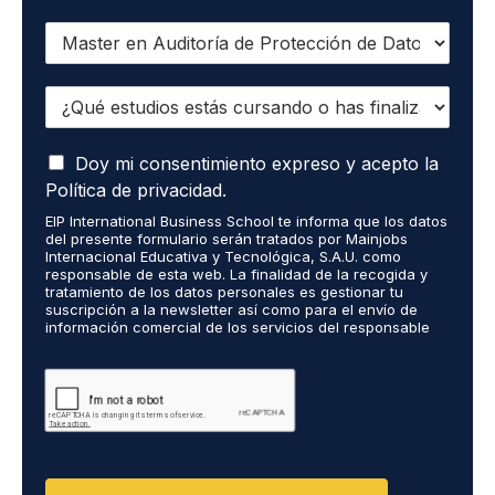
Q
u
i
¿
e
Q
r
u
o
A
é
Doy mi consentimiento expreso y acepto la
r
c
e
e
Política de privacidad.
e
s
c
EIP International Business School te informa que los datos
p
t
i
del presente formulario serán tratados por Mainjobs
t
u
b
Internacional Educativa y Tecnológica, S.A.U. como
o
d
i
responsable de esta web. La finalidad de la recogida y
q
tratamiento de los datos personales es gestionar tu
i
r
suscripción a la newsletter así como para el envío de
u
o
i
información comercial de los servicios del responsable
e
s
n
del tratamiento. La legitimación es el consentimiento
m
e
f
explícito del/a interesado/a. No se cederán datos a
i
terceros, salvo obligación legal. Podrás ejercer tus
s
o
derechos de acceso, rectificación, limitación y supresión
s
t
r
de los datos en cumplimiento@grupomainjobs.com, así
d
á
m
como el derecho a presentar una reclamación ante la
a
s
a
autoridad de control. Puedes consultar la información
t
adicional y detallada sobre Protección de datos en la
c
c
Política de Privacidad que encontrarás en nuestra página
o
u