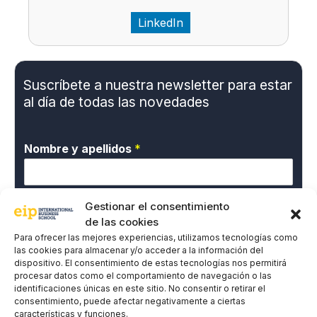
LinkedIn
Suscríbete a nuestra newsletter para estar
al día de todas las novedades
Nombre y apellidos
*
Gestionar el consentimiento
Correo electrónico
*
de las cookies
Para ofrecer las mejores experiencias, utilizamos tecnologías como
las cookies para almacenar y/o acceder a la información del
P
dispositivo. El consentimiento de estas tecnologías nos permitirá
*Doy mi consentimiento expreso y acepto la
procesar datos como el comportamiento de navegación o las
o
Política de privacidad.
identificaciones únicas en este sitio. No consentir o retirar el
l
consentimiento, puede afectar negativamente a ciertas
EIP International Business School te informa que los datos
í
características y funciones.
del presente formulario serán tratados por Mainjobs