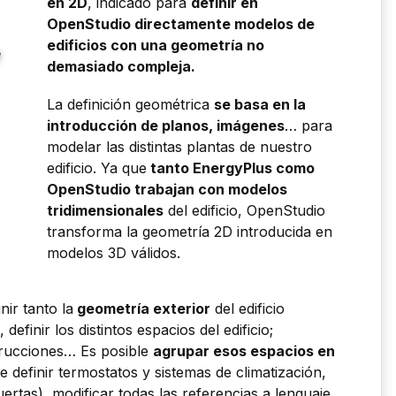
en 2D
, indicado para
definir en
OpenStudio directamente modelos de
edificios con una geometría no
demasiado compleja.
La definición geométrica
se basa en la
introducción de planos, imágenes
… para
modelar las distintas plantas de nuestro
edificio. Ya que
tanto EnergyPlus como
OpenStudio trabajan con modelos
tridimensionales
del edificio, OpenStudio
transforma la geometría 2D introducida en
modelos 3D válidos.
nir tanto la
geometría exterior
del edificio
finir los distintos espacios del edificio;
strucciones… Es posible
agrupar esos espacios en
 definir termostatos y sistemas de climatización,
ertas), modificar todas las referencias a lenguaje