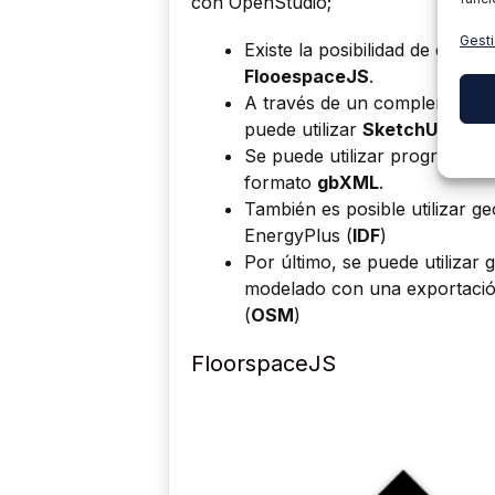
con OpenStudio;
Gesti
Existe la posibilidad de defini
FlooespaceJS
.
A través de un complemento, i
puede utilizar
SketchUp
.
Se puede utilizar programas 
formato
gbXML
.
También es posible utilizar ge
EnergyPlus (
IDF
)
Por último, se puede utiliza
modelado con una exportació
(
OSM
)
FloorspaceJS