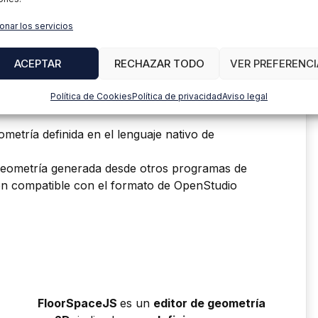
onar los servicios
r geometría simple mediante el editor
ACEPTAR
RECHAZAR TODO
VER PREFERENCI
ncluido en la distribución de OpenStudio, se
Política de Cookies
Política de privacidad
Aviso legal
CAD que tengan disponible la exportación al
ometría definida en el lenguaje nativo de
r geometría generada desde otros programas de
n compatible con el formato de OpenStudio
FloorSpaceJS
es un
editor de geometría