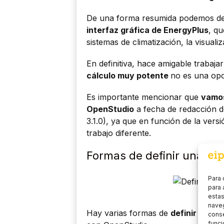
De una forma resumida podemos def
interfaz gráfica de EnergyPlus
, qu
sistemas de climatización, la visuali
En definitiva, hace amigable traba
cálculo muy potente
no es una opc
Es importante mencionar que
vamos
OpenStudio
a fecha de redacción 
3.1.0), ya que en función de la vers
trabajo diferente.
Formas de definir una geo
Para 
para 
estas
naveg
Hay varias formas de
definir una g
conse
funci