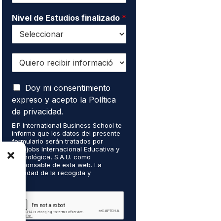
o
*
Nivel de Estudios finalizado
*
Q
u
i
A
e
Doy mi consentimiento
c
r
expreso y acepto la Política
e
o
de privacidad.
p
r
t
EIP International Business School te
e
informa que los datos del presente
o
c
formulario serán tratados por
q
i
Mainjobs Internacional Educativa y
u
b
Tecnológica, S.A.U. como
e
responsable de esta web. La
i
finalidad de la recogida y
m
r
tratamiento de los datos personales
i
i
es gestionar tu suscripción a la
s
n
newsletter así como para el envío
d
de información comercial de los
f
servicios del responsable del
a
o
tratamiento. La legitimación es el