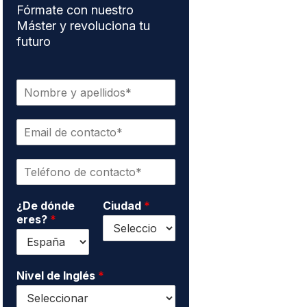
Fórmate con nuestro
Máster y revoluciona tu
futuro
N
o
m
E
b
m
r
a
e
T
i
y
e
l
a
l
d
p
¿De dónde
Ciudad
*
é
e
e
eres?
*
f
c
l
o
o
l
n
n
i
o
t
d
*
Nivel de Inglés
*
a
o
c
s
t
*