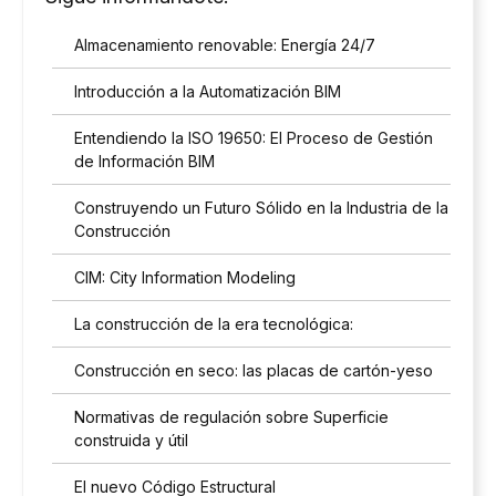
e
a
Almacenamiento renovable: Energía 24/7
l
a
Introducción a la Automatización BIM
p
o
Entendiendo la ISO 19650: El Proceso de Gestión
l
í
de Información BIM
t
i
Construyendo un Futuro Sólido en la Industria de la
c
Construcción
a
d
CIM: City Information Modeling
e
p
La construcción de la era tecnológica:
r
i
Construcción en seco: las placas de cartón-yeso
v
a
Normativas de regulación sobre Superficie
c
construida y útil
i
d
El nuevo Código Estructural
a