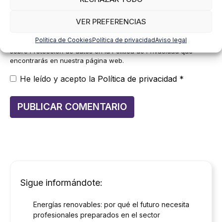
datos a terceros, salvo obligación legal. Podrás ejercer tus
derechos de acceso, rectificación, limitación y supresión de los
VER PREFERENCIAS
datos en
cumplimiento@grupomainjobs.com
, así como el
derecho a presentar una reclamación ante la autoridad de
Política de Cookies
Política de privacidad
Aviso legal
control. Puedes consultar la información adicional y detallada
sobre Protección de datos en la Política de Privacidad que
encontrarás en nuestra página web.
He leído y acepto la
Política de privacidad
*
Sigue informándote:
Energías renovables: por qué el futuro necesita
profesionales preparados en el sector