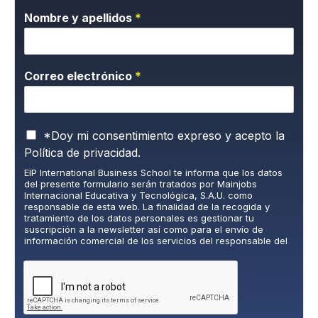
Nombre y apellidos
*
Correo electrónico
*
P
*Doy mi consentimiento expreso y acepto la
o
Política de privacidad.
l
EIP International Business School te informa que los datos
í
del presente formulario serán tratados por Mainjobs
t
Internacional Educativa y Tecnológica, S.A.U. como
i
responsable de esta web. La finalidad de la recogida y
c
tratamiento de los datos personales es gestionar tu
suscripción a la newsletter así como para el envío de
a
información comercial de los servicios del responsable del
d
tratamiento. La legitimación es el consentimiento explícito
e
del/a interesado/a. No se cederán datos a terceros, salvo
P
obligación legal. Podrás ejercer tus derechos de acceso,
rectificación, limitación y supresión de los datos en
r
cumplimiento@grupomainjobs.com
, así como el derecho a
i
presentar una reclamación ante la autoridad de control.