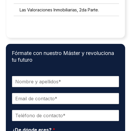
d
Las Valoraciones Inmobiliarias, 2da Parte.
*
Fórmate con nuestro Máster y revoluciona
tu futuro
N
o
m
E
b
m
r
a
e
T
i
y
e
l
a
l
d
p
¿De dónde eres?
*
é
e