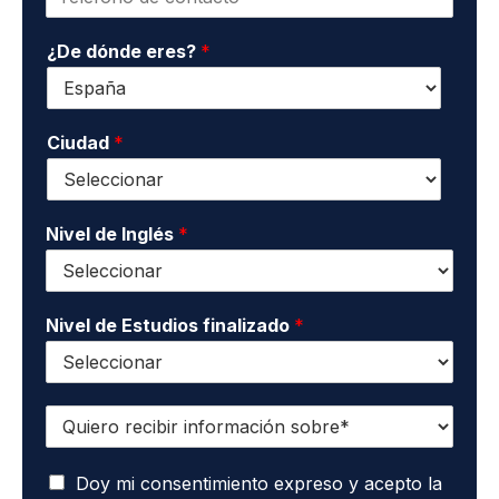
e
l
a
l
d
p
¿De dónde eres?
*
é
e
e
f
c
l
o
o
l
n
n
i
o
Ciudad
*
t
d
*
a
o
c
s
t
*
o
Nivel de Inglés
*
*
Nivel de Estudios finalizado
*
Q
u
i
A
e
Doy mi consentimiento expreso y acepto la