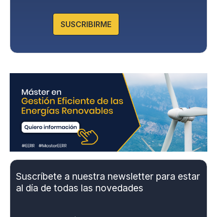
v
Puedes consultar la información adicional y detallada sobre
a
Protección de datos en la Política de Privacidad que
encontrarás en nuestra página web.
c
SUSCRIBIRME
i
d
a
d
*
Suscríbete a nuestra newsletter para estar
al día de todas las novedades