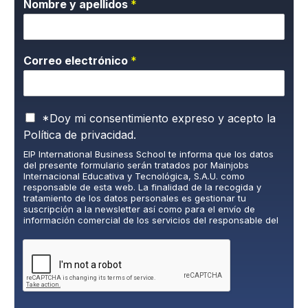
Nombre y apellidos
*
Correo electrónico
*
P
*Doy mi consentimiento expreso y acepto la
o
Política de privacidad.
l
EIP International Business School te informa que los datos
í
del presente formulario serán tratados por Mainjobs
t
Internacional Educativa y Tecnológica, S.A.U. como
i
responsable de esta web. La finalidad de la recogida y
c
tratamiento de los datos personales es gestionar tu
suscripción a la newsletter así como para el envío de
a
información comercial de los servicios del responsable del
d
tratamiento. La legitimación es el consentimiento explícito
e
del/a interesado/a. No se cederán datos a terceros, salvo
P
obligación legal. Podrás ejercer tus derechos de acceso,
rectificación, limitación y supresión de los datos en
r
cumplimiento@grupomainjobs.com
, así como el derecho a
i
presentar una reclamación ante la autoridad de control.
v
Puedes consultar la información adicional y detallada sobre