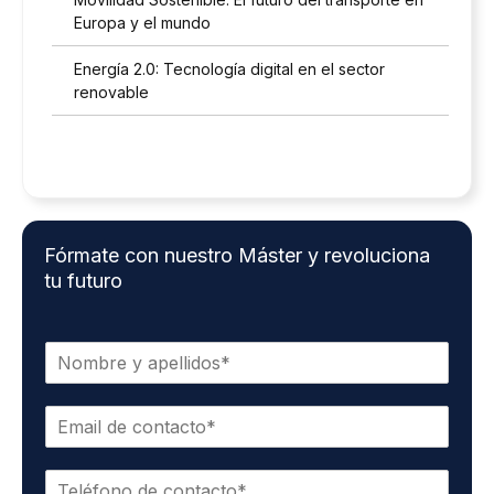
Europa y el mundo
Energía 2.0: Tecnología digital en el sector
renovable
Fórmate con nuestro Máster y revoluciona
tu futuro
N
o
m
E
b
m
r
a
e
T
i
y