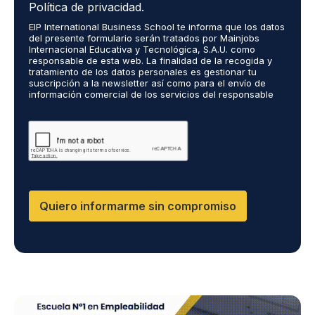
c
r
Política de privacidad.
e
o
EIP International Business School te informa que los datos
p
r
del presente formulario serán tratados por Mainjobs
t
e
Internacional Educativa y Tecnológica, S.A.U. como
o
c
responsable de esta web. La finalidad de la recogida y
q
tratamiento de los datos personales es gestionar tu
i
suscripción a la newsletter así como para el envío de
u
b
información comercial de los servicios del responsable
e
i
del tratamiento. La legitimación es el consentimiento
m
r
explícito del/a interesado/a. No se cederán datos a
i
terceros, salvo obligación legal. Podrás ejercer tus
i
derechos de acceso, rectificación, limitación y supresión
s
n
de los datos en cumplimiento@grupomainjobs.com, así
d
f
como el derecho a presentar una reclamación ante la
a
o
autoridad de control. Puedes consultar la información
t
adicional y detallada sobre Protección de datos en la
r
Política de Privacidad que encontrarás en nuestra página
o
m
Quiero informarme sin compromiso
web.
s
a
p
c
e
i
r
ó
s
n
o
s
n
o
a
b