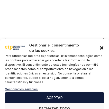
Gestionar el consentimiento
Nombre
de las cookies
Para ofrecer las mejores experiencias, utilizamos tecnologías como
Correo
las cookies para almacenar y/o acceder a la información del
dispositivo. El consentimiento de estas tecnologías nos permitirá
electrónico
procesar datos como el comportamiento de navegación o las
identificaciones únicas en este sitio. No consentir o retirar el
EIP International Business School te informa que los datos del
consentimiento, puede afectar negativamente a ciertas
presente formulario serán tratados por Mainjobs Internacional
características y funciones.
Educativa y Tecnológica, S.A.U. como responsable de esta web.
La finalidad de la recogida y tratamiento de los datos
Gestionar los servicios
personales es gestionar tu suscripción a la newsletter así como
para el envío de información comercial de los servicios del
ACEPTAR
responsable del tratamiento. La legitimación es el
consentimiento explícito del/a interesado/a. No se cederán
RECHAZAR TODO