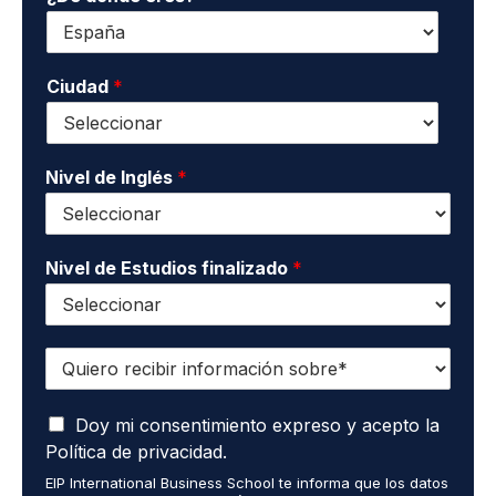
e
f
c
l
o
o
l
n
n
i
o
Ciudad
*
t
d
*
a
o
c
s
t
*
o
Nivel de Inglés
*
*
Nivel de Estudios finalizado
*
Q
u
i
A
e
Doy mi consentimiento expreso y acepto la
c
r
Política de privacidad.
e
o
EIP International Business School te informa que los datos
p
r