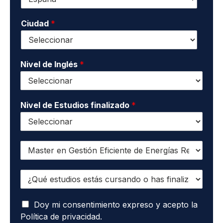
o
o
l
n
n
i
o
Ciudad
*
t
d
*
a
o
c
s
t
*
o
Nivel de Inglés
*
*
Nivel de Estudios finalizado
*
Q
u
i
¿
e
Q
r
u
o
A
é
Doy mi consentimiento expreso y acepto la
r
c
e
e
Política de privacidad.
e