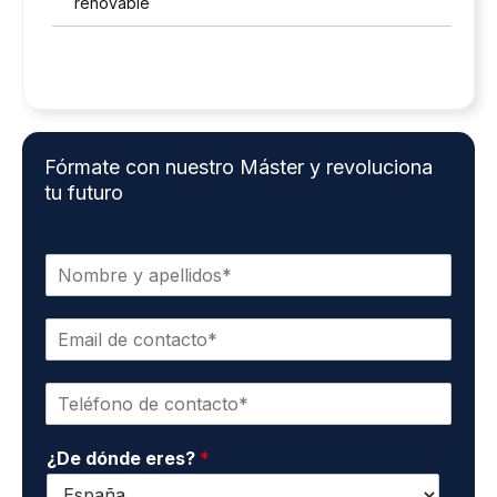
renovable
Fórmate con nuestro Máster y revoluciona
tu futuro
N
o
m
E
b
m
r
a
e
T
i
y
e
l
a
l
d
p
¿De dónde eres?
*
é
e
e
f
c
l