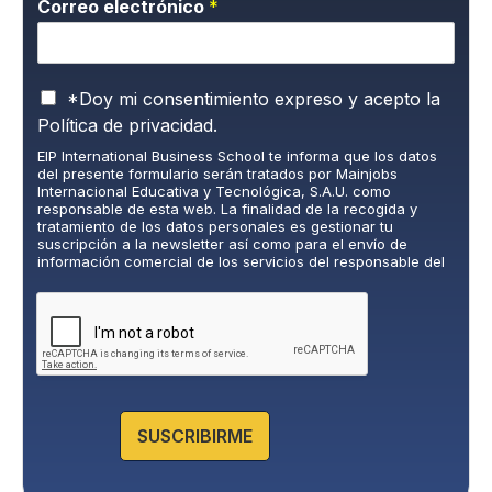
Correo electrónico
*
P
*Doy mi consentimiento expreso y acepto la
o
Política de privacidad.
l
EIP International Business School te informa que los datos
í
del presente formulario serán tratados por Mainjobs
t
Internacional Educativa y Tecnológica, S.A.U. como
i
responsable de esta web. La finalidad de la recogida y
c
tratamiento de los datos personales es gestionar tu
suscripción a la newsletter así como para el envío de
a
información comercial de los servicios del responsable del
d
tratamiento. La legitimación es el consentimiento explícito
e
del/a interesado/a. No se cederán datos a terceros, salvo
P
obligación legal. Podrás ejercer tus derechos de acceso,
rectificación, limitación y supresión de los datos en
r
cumplimiento@grupomainjobs.com
, así como el derecho a
i
presentar una reclamación ante la autoridad de control.
v
Puedes consultar la información adicional y detallada sobre
a
Protección de datos en la Política de Privacidad que
encontrarás en nuestra página web.
c
SUSCRIBIRME
i
d
a