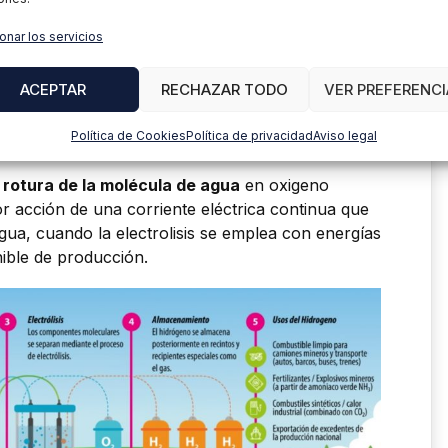
onar los servicios
da mediante reacciones químicas, la mas empleada
ural de los yacimientos petrolíferos, se usa vapor
ACEPTAR
RECHAZAR TODO
VER PREFERENCI
ra separar el carbono del hidrogeno que
tado obtenido es dihidrógeno y dióxido de
Política de Cookies
Política de privacidad
Aviso legal
 la actualidad.
a
rotura de la molécula de agua
en oxigeno
 acción de una corriente eléctrica continua que
gua, cuando la electrolisis se emplea con energías
ible de producción.