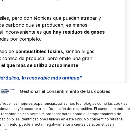
siles, pero con técnicas que pueden atrapar y
o de carbono que se producen, es menos
 el inconveniente es que
hay residuos de gases
adas por completo.
mado de
combustibles fósiles
, siendo el gas
onómico de producir, pero emite una gran
 el que más se utiliza actualmente
.
hidráulica, la renovable más antigua”
N DEL HIDRÓGENO
Gestionar el consentimiento de las cookies
ofrecer las mejores experiencias, utilizamos tecnologías como las cookies
para la obtención del hidrogeno:
almacenar y/o acceder a la información del dispositivo. El consentimiento de
 tecnologías nos permitirá procesar datos como el comportamiento de
partir del carbón o biomasa, mediante un reactor
ación o las identificaciones únicas en este sitio. No consentir o retirar el
as temperaturas, el resultado es dihidrógeno y
ntimiento, puede afectar negativamente a ciertas características y
ones.