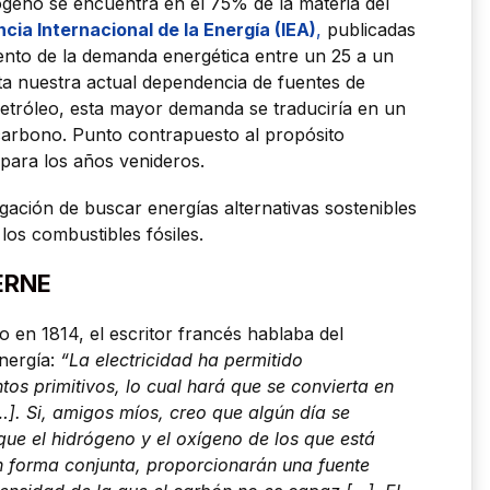
ógeno se encuentra en el 75% de la materia del
cia Internacional de la Energía (IEA)
,
publicadas
ento de la demanda energética entre un 25 a un
a nuestra actual dependencia de fuentes de
petróleo, esta mayor demanda se traduciría en un
carbono. Punto contrapuesto al propósito
para los años venideros.
gación de buscar energías alternativas sostenibles
los combustibles fósiles.
ERNE
ito en 1814, el escritor francés hablaba del
nergía:
“La electricidad ha permitido
s primitivos, lo cual hará que se convierta en
]. Si, amigos míos, creo que algún día se
e el hidrógeno y el oxígeno de los que está
 forma conjunta, proporcionarán una fuente