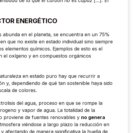
tensidad de la que el carbón no es capaz […]. El
CTOR ENERGÉTICO
s abunda en el planeta, se encuentra en un 75%
en que no existe en estado individual sino siempre
 elementos químicos. Ejemplos de esto es el
n el oxígeno y en compuestos orgánicos
naturaleza en estado puro hay que recurrir a
ón y, dependiendo de qué tan sostenible haya sido
cala de colores.
ectrolisis del agua, proceso en que se rompe la
ogeno y vapor de agua. La totalidad de la
o proviene de fuentes renovables y
no genera
atmosfera viéndose a largo plazo la reducción en
y afectando de manera significativa la huella de