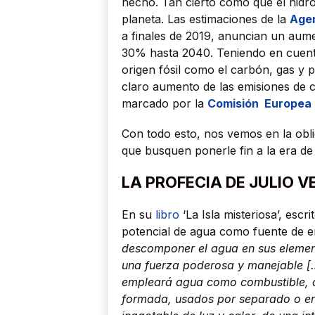
hecho. Tan cierto como que el hidr
planeta. Las estimaciones de la
Agen
a finales de 2019, anuncian un aum
30% hasta 2040. Teniendo en cuent
origen fósil como el carbón, gas y 
claro aumento de las emisiones de 
marcado por la
Comisión Europea
Con todo esto, nos vemos en la obli
que busquen ponerle fin a la era de 
LA PROFECIA DE JULIO V
En su
libro
‘La Isla misteriosa’, escr
potencial de agua como fuente de e
descomponer el agua en sus elemento
una fuerza poderosa y manejable […
empleará agua como combustible, qu
formada, usados por separado o en