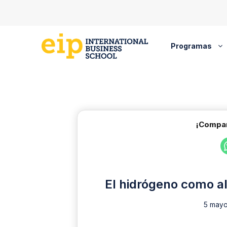
Saltar
al
contenido
Programas
¡Compar
El hidrógeno como al
5 mayo