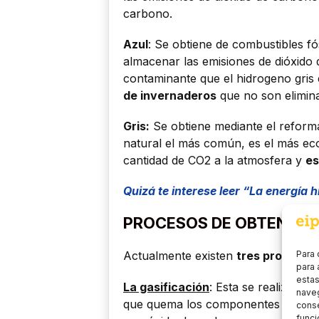
carbono.
Azul
: Se obtiene de combustibles fó
almacenar las emisiones de dióxid
contaminante que el hidrogeno gris
de invernaderos
que no son elimin
Gris:
Se obtiene mediante el refor
natural el más común, es el más ec
cantidad de CO2 a la atmosfera y
es
Quizá te interese leer “La energía 
PROCESOS DE OBTENCIO
Para 
Actualmente existen
tres procesos
para 
estas
La gasificación
: Esta se realiza a 
naveg
que quema los componentes a elevad
conse
funci