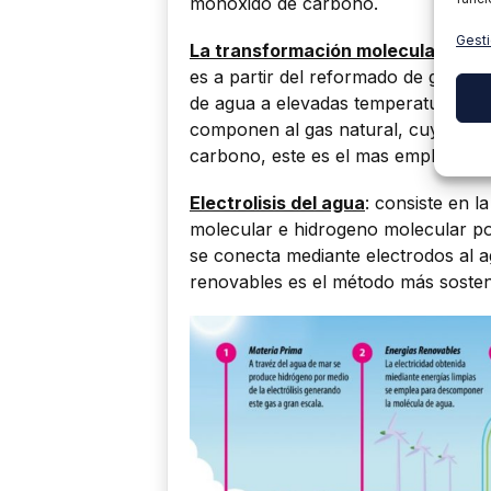
monóxido de carbono.
Gesti
La transformación molecular
: Se 
es a partir del reformado de gas nat
de agua a elevadas temperaturas pa
componen al gas natural, cuyo resul
carbono, este es el mas empleado en
Electrolisis del agua
: consiste en l
molecular e hidrogeno molecular por
se conecta mediante electrodos al a
renovables es el método más sosten