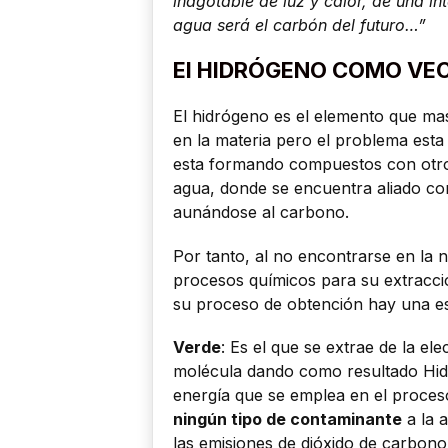
inagotable de luz y calor, de una in
agua será el carbón del futuro…”
El HIDRÓGENO COMO VE
El hidrógeno es el elemento que ma
en la materia pero el problema esta 
esta formando compuestos con otros
agua, donde se encuentra aliado co
aunándose al carbono.
Por tanto, al no encontrarse en la 
procesos químicos para su extracci
su proceso de obtención hay una es
Verde
: Es el que se extrae de la el
molécula dando como resultado Hidr
energía que se emplea en el proces
ningún tipo de contaminante
a la 
las emisiones de dióxido de carbono 