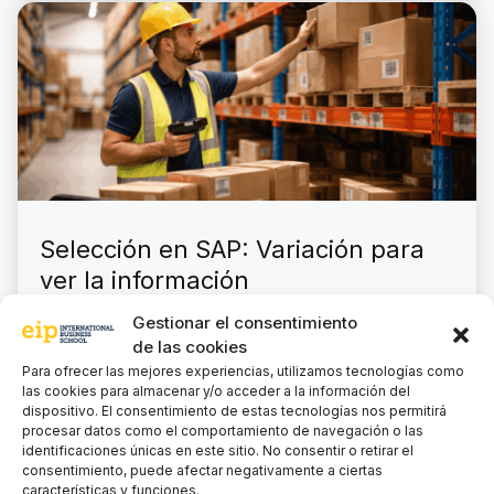
Selección en SAP: Variación para
ver la información
Gestionar el consentimiento
de las cookies
David
Para ofrecer las mejores experiencias, utilizamos tecnologías como
las cookies para almacenar y/o acceder a la información del
Una “disposición” (o variante de visualización, o
dispositivo. El consentimiento de estas tecnologías nos permitirá
layout) en SAP no es más que la forma en que
procesar datos como el comportamiento de navegación o las
podemos ver determinada información. VARIANTES
identificaciones únicas en este sitio. No consentir o retirar el
DE SELECCIÓN …
Leer más
consentimiento, puede afectar negativamente a ciertas
características y funciones.