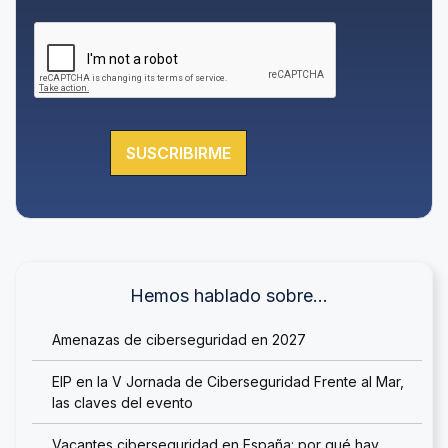
l
í
t
i
c
a
d
e
SUSCRIBIRME
P
r
i
v
a
c
i
Hemos hablado sobre…
d
a
Amenazas de ciberseguridad en 2027
d
*
EIP en la V Jornada de Ciberseguridad Frente al Mar,
las claves del evento
Vacantes ciberseguridad en España: por qué hay