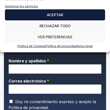
Gestionar los servicios
ACEPTAR
1
2
3
…
240
Siguiente
RECHAZAR TODO
VER PREFERENCIAS
Suscríbete a nuestra newsletter para
estar al día de todas las novedades
Política de Cookies
Política de privacidad
Aviso legal
Nombre y apellidos
*
Correo electrónico
*
P
Doy mi consentimiento expreso y acepto la
o
Política de privacidad.