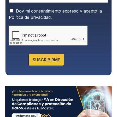
P
Doy mi consentimiento expreso y acepto la
o
Política de privacidad.
l
í
t
i
c
a
d
e
SUSCRIBIRME
P
r
i
v
a
c
i
d
a
d
*