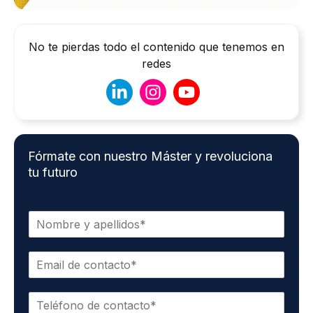
No te pierdas todo el contenido que tenemos en
redes
Fórmate con nuestro Máster y revoluciona
tu futuro
N
o
m
C
b
o
r
r
e
T
r
*
e