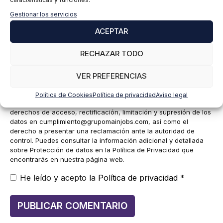
electrónico
Gestionar los servicios
EIP International Business School te informa que los datos del
ACEPTAR
presente formulario serán tratados por Mainjobs Internacional
Educativa y Tecnológica, S.A.U. como responsable de esta web.
RECHAZAR TODO
La finalidad de la recogida y tratamiento de los datos
personales es gestionar tu suscripción a la newsletter así como
para el envío de información comercial de los servicios del
VER PREFERENCIAS
responsable del tratamiento. La legitimación es el
consentimiento explícito del/a interesado/a. No se cederán
Política de Cookies
Política de privacidad
Aviso legal
datos a terceros, salvo obligación legal. Podrás ejercer tus
derechos de acceso, rectificación, limitación y supresión de los
datos en
cumplimiento@grupomainjobs.com
, así como el
derecho a presentar una reclamación ante la autoridad de
control. Puedes consultar la información adicional y detallada
sobre Protección de datos en la Política de Privacidad que
encontrarás en nuestra página web.
He leído y acepto la
Política de privacidad
*