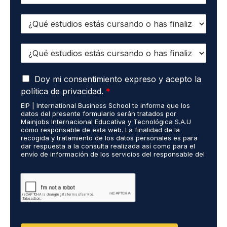
e
l
o
E
é
e
s
f
l
t
o
e
E
u
n
c
s
d
o
t
t
i
*
r
A
u
Doy mi consentimiento expreso y acepto la
o
ó
c
d
s
política de privacidad.
*
n
u
i
r
i
EIP | International Business School te informa que los
e
o
e
c
datos del presente formulario serán tratados por
r
s
a
o
Mainjobs Internacional Educativa y Tecnológica S.A.U
d
r
l
como responsable de esta web. La finalidad de la
*
o
recogida y tratamiento de los datos personales es para
e
i
dar respuesta a la consulta realizada así como para el
R
a
z
envío de información de los servicios del responsable del
G
l
a
tratamiento. La legitimación es el consentimiento del
P
i
d
interés. Podrás ejercer tus derechos de acceso,
D
rectificación, limitación y suprimir los datos en
z
o
cumplimiento@grupomainjobs.com así como el derecho a
*
a
s
presentar una reclamación ante la autoridad de control.
d
R
Puedes consultar la información adicional y detallada
o
R
sobre Protección de datos en la Política de Privacidad
que encontrarás en nuestra página web
s
H