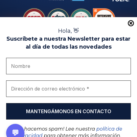
Hola, 👋
Suscríbete a nuestra Newsletter para estar
al día de todas las novedades
Aviso Legal
Uso de Cookies
Política de Privacidad
Política de Calidad
Canal de denuncias
Únete a nosotros
Portal de transparencia
EIP Campus Universitario Teatinos - Málaga - España
© EIP | International Business School 2010-2026
Marca registrada en la OEPM. Nº 3.735.191
¡No hacemos spam! Lee nuestra
política de
💬
privacidad
para obtener más información.