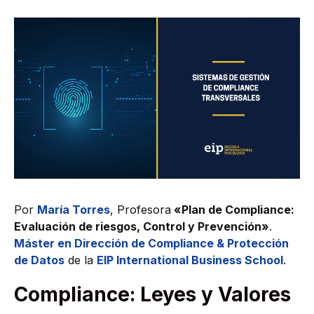
Por
María Torres
, Profesora
«Plan de Compliance:
Evaluación de riesgos, Control y Prevención»
.
Máster en Dirección de Compliance & Protección
de Datos
de la
EIP International Business School
.
Compliance: Leyes y Valores