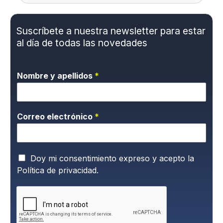
Suscríbete a nuestra newsletter para estar
al día de todas las novedades
Nombre y apellidos
*
Correo electrónico
*
P
Doy mi consentimiento expreso y acepto la
o
Política de privacidad.
l
í
t
i
c