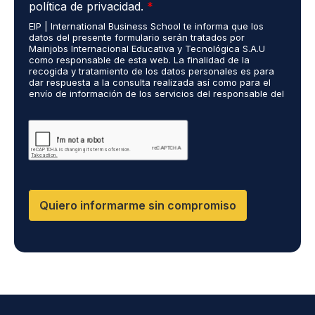
c
d
s
política de privacidad.
*
n
u
i
r
i
EIP | International Business School te informa que los
e
o
e
c
datos del presente formulario serán tratados por
r
s
a
o
Mainjobs Internacional Educativa y Tecnológica S.A.U
d
r
l
como responsable de esta web. La finalidad de la
*
o
recogida y tratamiento de los datos personales es para
e
i
dar respuesta a la consulta realizada así como para el
R
a
z
envío de información de los servicios del responsable del
G
l
a
tratamiento. La legitimación es el consentimiento del
P
i
d
interés. Podrás ejercer tus derechos de acceso,
D
rectificación, limitación y suprimir los datos en
z
o
cumplimiento@grupomainjobs.com así como el derecho a
*
a
s
presentar una reclamación ante la autoridad de control.
d
R
Puedes consultar la información adicional y detallada
o
R
sobre Protección de datos en la Política de Privacidad
que encontrarás en nuestra página web
s
H
T
H
Quiero informarme sin compromiso
I
y
C
D
*
P
O
*