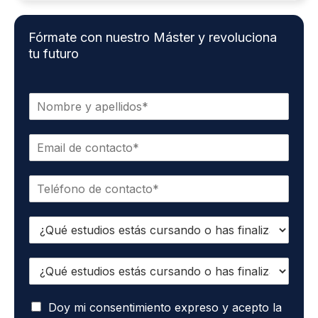
Fórmate con nuestro Máster y revoluciona
tu futuro
N
o
m
C
b
o
r
r
e
T
r
*
e
e
l
o
E
é
e
s
f
l
t
o
e
E
u
n
c
s
d
o
t
t
i
*
r
A
u
Doy mi consentimiento expreso y acepto la
o
ó