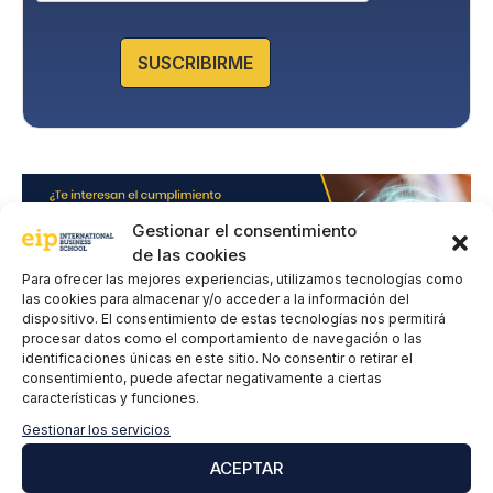
a
d
e
SUSCRIBIRME
P
r
i
v
a
c
i
d
Gestionar el consentimiento
a
de las cookies
d
Para ofrecer las mejores experiencias, utilizamos tecnologías como
*
las cookies para almacenar y/o acceder a la información del
dispositivo. El consentimiento de estas tecnologías nos permitirá
procesar datos como el comportamiento de navegación o las
identificaciones únicas en este sitio. No consentir o retirar el
consentimiento, puede afectar negativamente a ciertas
características y funciones.
Deja un comentario
Gestionar los servicios
ACEPTAR
Comentario