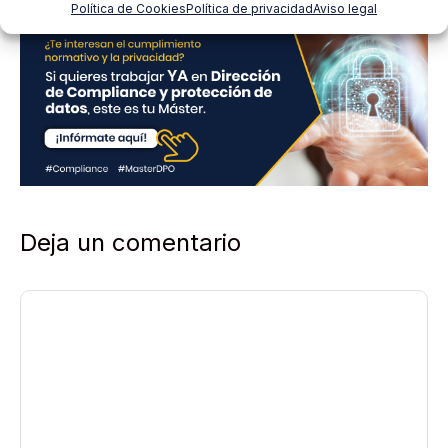
Política de Cookies
Política de privacidad
Aviso legal
a
c
i
d
a
d
*
Deja un comentario
Comentario