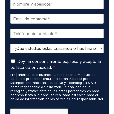
N
o
m
C
b
o
r
r
e
T
r
*
e
e
l
o
E
é
e
s
f
l
t
o
e
A
u
Doy mi consentimiento expreso y acepto la
n
c
c
d
o
t
política de privacidad.
*
u
i
*
r
EIP | International Business School te informa que los
e
o
ó
datos del presente formulario serán tratados por
r
s
n
Mainjobs Internacional Educativa y Tecnológica S.A.U
d
r
como responsable de esta web. La finalidad de la
i
o
recogida y tratamiento de los datos personales es para
e
c
dar respuesta a la consulta realizada así como para el
R
a
o
envío de información de los servicios del responsable del
G
l
*
tratamiento. La legitimación es el consentimiento del
P
i
interés. Podrás ejercer tus derechos de acceso,
D
rectificación, limitación y suprimir los datos en
z