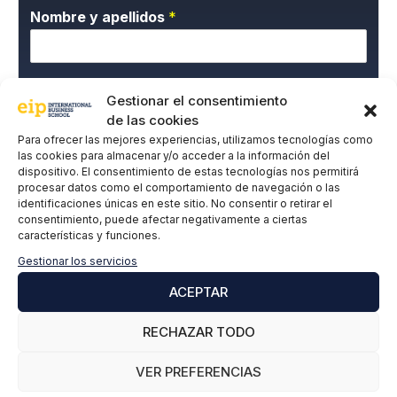
Nombre y apellidos
*
Correo electrónico
*
Gestionar el consentimiento
de las cookies
Para ofrecer las mejores experiencias, utilizamos tecnologías como
las cookies para almacenar y/o acceder a la información del
P
Doy mi consentimiento expreso y acepto la
dispositivo. El consentimiento de estas tecnologías nos permitirá
o
Política de privacidad.
procesar datos como el comportamiento de navegación o las
l
identificaciones únicas en este sitio. No consentir o retirar el
í
consentimiento, puede afectar negativamente a ciertas
t
características y funciones.
i
Gestionar los servicios
c
a
ACEPTAR
d
e
SUSCRIBIRME
RECHAZAR TODO
P
r
VER PREFERENCIAS
i
v