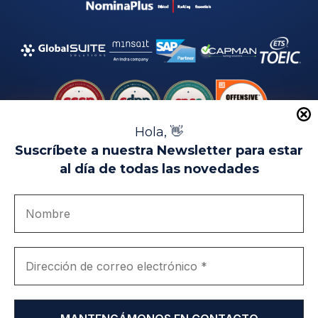
Hola, 👋
Suscríbete a nuestra Newsletter para estar
al día de todas las novedades
Aviso Legal
Uso de Cookies
Política de Privacidad
Política de Calidad
Canal de denuncias
Únete a nosotros
Portal de transparencia
EIP Campus Universitario Teatinos - Málaga - España
© EIP | International Business School 2010-2026