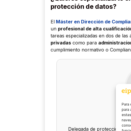
protección de datos?
El
Máster en Dirección de Complia
un
profesional de alta cualificació
tareas especializadas en dos de las
privadas
como para
administracio
cumplimiento normativo o Complian
Para 
para 
Mar
estas
naveg
conse
Delegada de protección de 
funci