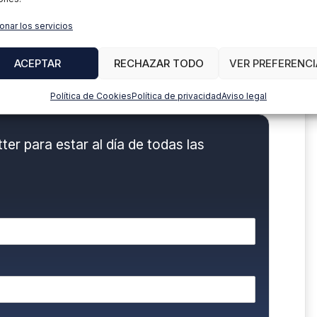
ce de la EIP. Proyectos adaptación "llave en
onar los servicios
ciación privacidad EMPLEADOS y Auditoria
legal.
ACEPTAR
RECHAZAR TODO
VER PREFERENCI
LinkedIn
Política de Cookies
Política de privacidad
Aviso legal
er para estar al día de todas las