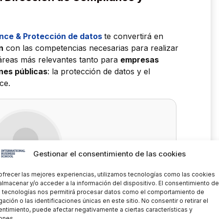
nce & Protección de datos
te convertirá en
n
con las competencias necesarias para realizar
 áreas más relevantes tanto para
empresas
nes públicas
: la protección de datos y el
ce.
Gestionar el consentimiento de las cookies
ofrecer las mejores experiencias, utilizamos tecnologías como las cookies
almacenar y/o acceder a la información del dispositivo. El consentimiento de
garita de Vega
 tecnologías nos permitirá procesar datos como el comportamiento de
ación o las identificaciones únicas en este sitio. No consentir o retirar el
ntimiento, puede afectar negativamente a ciertas características y
datos. Abogada y DPO certificada. Docente
ones.