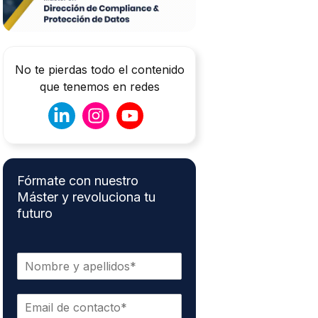
No te pierdas todo el contenido
que tenemos en redes
Fórmate con nuestro
Máster y revoluciona tu
futuro
N
o
m
C
b
o
r