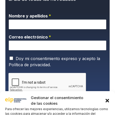
Nombre y apellidos
*
Correo electrónico
*
P
Doy mi consentimiento expreso y acepto la
o
Política de privacidad.
l
í
t
i
c
a
Gestionar el consentimiento
d
de las cookies
e
SUSCRIBIRME
P
Para ofrecer las mejores experiencias, utilizamos tecnologías como
r
las cookies para almacenar y/o acceder a la información del