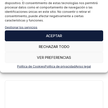
dispositivo. El consentimiento de estas tecnologías nos permitirá
i
procesar datos como el comportamiento de navegación o las
v
identificaciones únicas en este sitio. No consentir o retirar el
a
consentimiento, puede afectar negativamente a ciertas
c
características y funciones.
i
Gestionar los servicios
d
a
ACEPTAR
d
*
RECHAZAR TODO
VER PREFERENCIAS
Política de Cookies
Política de privacidad
Aviso legal
Deja un comentario
Comentario