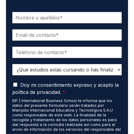
N
o
m
C
b
o
r
r
e
T
r
*
e
e
l
o
E
é
e
s
f
l
t
o
e
A
u
Doy mi consentimiento expreso y acepto la
n
c
c
d
o
t
política de privacidad.
*
u
i
*
r
EIP | International Business School te informa que los
e
o
ó
datos del presente formulario serán tratados por
r
s
n
Mainjobs Internacional Educativa y Tecnológica S.A.U
d
r
como responsable de esta web. La finalidad de la
i
o
recogida y tratamiento de los datos personales es para
e
c
dar respuesta a la consulta realizada así como para el
R
a
o
envío de información de los servicios del responsable del
G
l
*