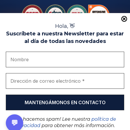
Hola, 👋
Suscríbete a nuestra Newsletter para estar
al día de todas las novedades
Aviso Legal
Uso de Cookies
Política de Privacidad
Política de Calidad
Canal de denuncias
Únete a nosotros
Portal de transparencia
EIP Campus Universitario Teatinos - Málaga - España
© EIP | International Business School 2010-2026
Marca registrada en la OEPM. Nº 3.735.191
¡No hacemos spam! Lee nuestra
política de
💬
privacidad
para obtener más información.