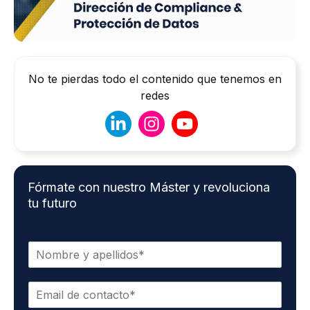
No te pierdas todo el contenido que tenemos en
redes
Fórmate con nuestro Máster y revoluciona
tu futuro
N
o
m
C
b
o
r