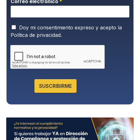
Correo electrónico
*
P
Doy mi consentimiento expreso y acepto la
o
Política de privacidad.
l
í
t
i
c
a
d
e
SUSCRIBIRME
P
r
i
v
a
c
i
d
a