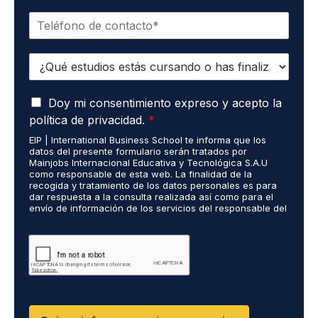
r
e
T
r
*
e
e
l
o
E
é
e
s
f
l
t
o
e
A
u
Doy mi consentimiento expreso y acepto la
n
c
c
d
o
t
política de privacidad.
*
u
i
*
r
EIP | International Business School te informa que los
e
o
ó
datos del presente formulario serán tratados por
r
s
n
Mainjobs Internacional Educativa y Tecnológica S.A.U
d
r
como responsable de esta web. La finalidad de la
i
o
recogida y tratamiento de los datos personales es para
e
c
dar respuesta a la consulta realizada así como para el
R
a
o
envío de información de los servicios del responsable del
G
l
*
tratamiento. La legitimación es el consentimiento del
P
i
interés. Podrás ejercer tus derechos de acceso,
D
rectificación, limitación y suprimir los datos en
z
cumplimiento@grupomainjobs.com así como el derecho a
*
a
presentar una reclamación ante la autoridad de control.
d
Puedes consultar la información adicional y detallada
o
sobre Protección de datos en la Política de Privacidad
que encontrarás en nuestra página web
s
R