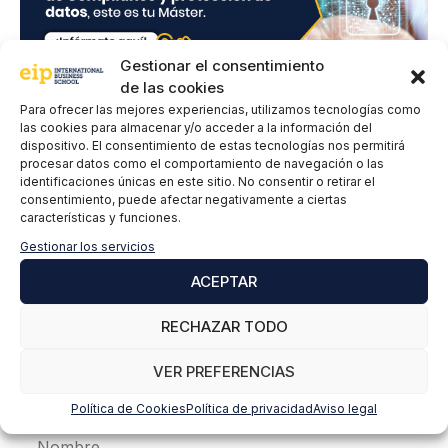
d
*
Gestionar el consentimiento
de las cookies
Para ofrecer las mejores experiencias, utilizamos tecnologías como
las cookies para almacenar y/o acceder a la información del
Deja un comentario
dispositivo. El consentimiento de estas tecnologías nos permitirá
procesar datos como el comportamiento de navegación o las
identificaciones únicas en este sitio. No consentir o retirar el
consentimiento, puede afectar negativamente a ciertas
Comentario
características y funciones.
Gestionar los servicios
ACEPTAR
RECHAZAR TODO
VER PREFERENCIAS
Política de Cookies
Política de privacidad
Aviso legal
Nombre