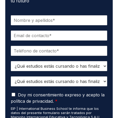
tu futuro
N
o
m
C
b
o
r
r
e
T
r
*
e
e
l
o
E
é
e
s
f
l
t
o
e
E
u
n
c
s
d
o
t
t
i
*
r
A
u
Doy mi consentimiento expreso y acepto la
o
ó
c
d
s
política de privacidad.
*
n
u
i
r
i
EIP | International Business School te informa que los
e
o
e
c
datos del presente formulario serán tratados por
r
s
a
o
Mainjobs Internacional Educativa y Tecnológica S.A.U