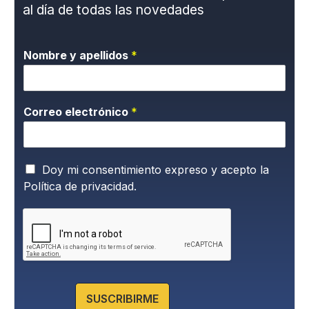
al día de todas las novedades
Nombre y apellidos
*
Correo electrónico
*
P
Doy mi consentimiento expreso y acepto la
o
Política de privacidad.
l
í
t
i
c
a
d
e
SUSCRIBIRME
P