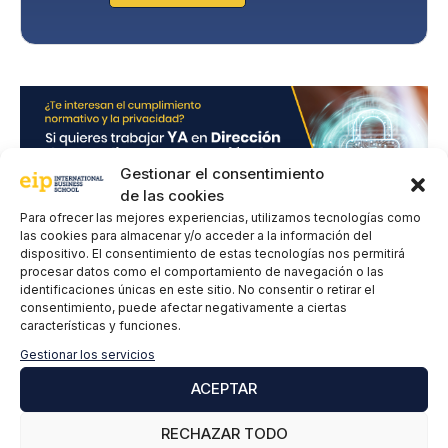
r
i
v
a
c
i
d
a
Gestionar el consentimiento
d
*
de las cookies
Para ofrecer las mejores experiencias, utilizamos tecnologías como
las cookies para almacenar y/o acceder a la información del
dispositivo. El consentimiento de estas tecnologías nos permitirá
procesar datos como el comportamiento de navegación o las
identificaciones únicas en este sitio. No consentir o retirar el
Deja un comentario
consentimiento, puede afectar negativamente a ciertas
características y funciones.
Gestionar los servicios
Comentario
ACEPTAR
RECHAZAR TODO