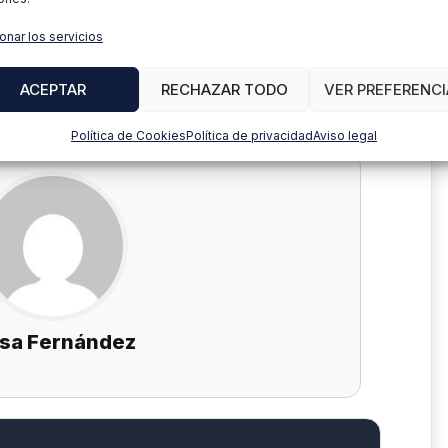
tar normativas
onar los servicios
enerados
ACEPTAR
RECHAZAR TODO
VER PREFERENCI
confidencialidad
Política de Cookies
Política de privacidad
Aviso legal
isa Fernández