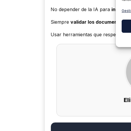
No depender de la IA para
interpre
Gesti
Siempre
validar los documentos g
Usar herramientas que respeten la
El