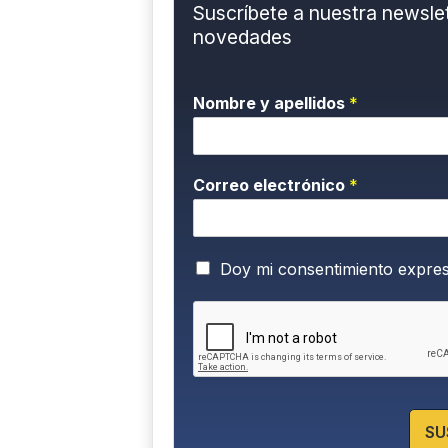
Suscríbete a nuestra newslett
novedades
Nombre y apellidos
*
Correo electrónico
*
P
Doy mi consentimiento expre
o
l
í
t
i
c
a
d
SU
e