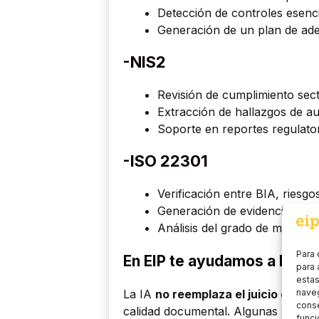
Detección de controles esenci
Generación de un plan de adec
-NIS2
Revisión de cumplimiento sect
Extracción de hallazgos de au
Soporte en reportes regulato
-ISO 22301
Verificación entre BIA, riesgo
Generación de evidencias par
Análisis del grado de madurez
Para 
En EIP te ayudamos a lidera
para 
estas
La IA
no reemplaza el juicio exper
naveg
conse
calidad documental. Algunas buenas
funci