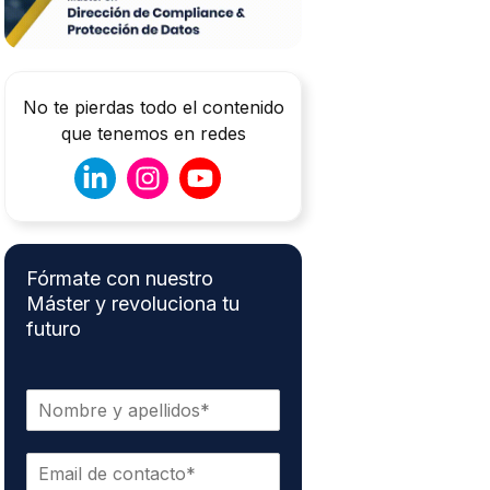
No te pierdas todo el contenido
que tenemos en redes
Fórmate con nuestro
Máster y revoluciona tu
futuro
N
o
m
C
b
o
r