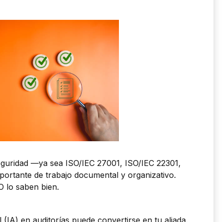
eguridad —ya sea ISO/IEC 27001, ISO/IEC 22301,
rtante de trabajo documental y organizativo.
O lo saben bien.
al (IA) en auditorías puede convertirse en tu aliada.