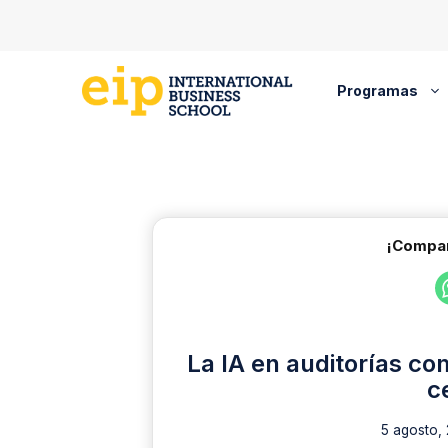
Saltar
al
contenido
Programas
¡Compar
La IA en auditorías c
c
5 agosto,