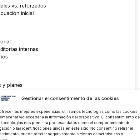
ales vs. reforzados
uación inicial
orial
ditorías internas
rios
s y planes
a simulacros
Gestionar el consentimiento de las cookies
 del sistema
ofrecer las mejores experiencias, utilizamos tecnologías como las cookies
r
almacenar y/o acceder a la información del dispositivo. El consentimiento de
 tecnologías nos permitirá procesar datos como el comportamiento de
to
, pero sí puede ahorrar tiempo y mejorar la
ación o las identificaciones únicas en este sitio. No consentir o retirar el
ntimiento, puede afectar negativamente a ciertas características y
 prácticas:
ones.