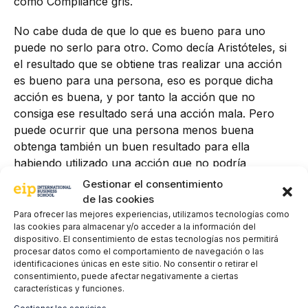
como Compliance gris.
No cabe duda de que lo que es bueno para uno
puede no serlo para otro. Como decía Aristóteles, si
el resultado que se obtiene tras realizar una acción
es bueno para una persona, eso es porque dicha
acción es buena, y por tanto la acción que no
consiga ese resultado será una acción mala. Pero
puede ocurrir que una persona menos buena
obtenga también un buen resultado para ella
habiendo utilizado una acción que no podría
considerarse como buena. ¿Será entonces también
Gestionar el consentimiento
una acción buena? ¿Desde qué perspectiva?
de las cookies
Para ofrecer las mejores experiencias, utilizamos tecnologías como
Por eso, en la función de Compliance no todo es
las cookies para almacenar y/o acceder a la información del
dispositivo. El consentimiento de estas tecnologías nos permitirá
negro ni todo es blanco. Los grises son muy
procesar datos como el comportamiento de navegación o las
protagonistas en el día a día de la gestión en la
identificaciones únicas en este sitio. No consentir o retirar el
organización. Ser drástico o radical no es la opción
consentimiento, puede afectar negativamente a ciertas
características y funciones.
que se persigue, de ahí que la reflexión y el