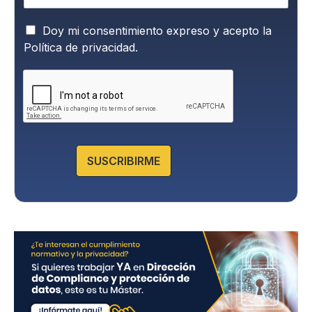
P
Doy mi consentimiento expreso y acepto la
o
Política de privacidad.
l
í
t
i
c
a
d
e
SUSCRIBIRME
P
r
i
v
a
c
i
d
a
d
*