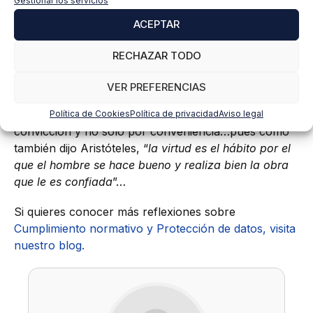
compromiso vayan de la mano para proporcionar la
Gestionar los servicios
mayor certidumbre deseada en la toma de
ACEPTAR
decisiones, de modo que podamos enfrentarnos a los
retos y riesgos siendo responsables socialmente…y
RECHAZAR TODO
rentables, por supuesto.
VER PREFERENCIAS
Definitivamente, utilizar las palabras de las buenas
personas no es malo, siempre y cuando se haga por
Política de Cookies
Política de privacidad
Aviso legal
convicción y no sólo por conveniencia…pues como
también dijo Aristóteles, “
la virtud es el hábito por el
que el hombre se hace bueno y realiza bien la obra
que le es confiada
”…
Si quieres conocer más reflexiones sobre
Cumplimiento normativo y Protección de datos, visita
nuestro blog.