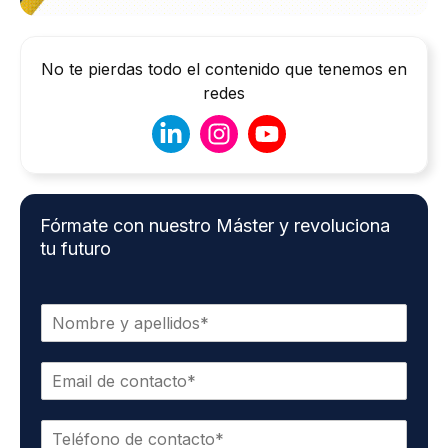
No te pierdas todo el contenido que tenemos en
redes
Fórmate con nuestro Máster y revoluciona
tu futuro
N
o
m
C
b
o
r
r
e
T
r
*