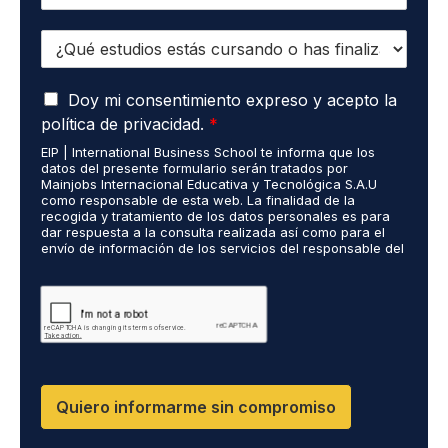
e
e
l
o
E
é
e
s
f
l
t
o
e
A
u
Doy mi consentimiento expreso y acepto la
n
c
c
d
o
t
política de privacidad.
*
u
i
*
r
EIP | International Business School te informa que los
e
o
ó
datos del presente formulario serán tratados por
r
s
n
Mainjobs Internacional Educativa y Tecnológica S.A.U
d
r
como responsable de esta web. La finalidad de la
i
o
recogida y tratamiento de los datos personales es para
e
c
dar respuesta a la consulta realizada así como para el
R
a
o
envío de información de los servicios del responsable del
G
l
*
tratamiento. La legitimación es el consentimiento del
P
i
interés. Podrás ejercer tus derechos de acceso,
D
rectificación, limitación y suprimir los datos en
z
cumplimiento@grupomainjobs.com así como el derecho a
*
a
presentar una reclamación ante la autoridad de control.
d
Puedes consultar la información adicional y detallada
o
sobre Protección de datos en la Política de Privacidad
que encontrarás en nuestra página web
s
R
Quiero informarme sin compromiso
R
H