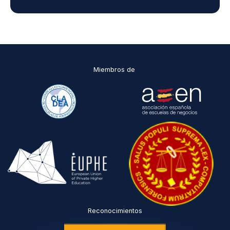
H
y
D
P
O
*
Miembros de
Reconocimientos