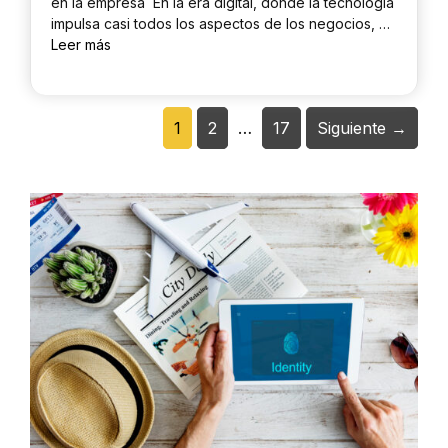
en la empresa En la era digital, donde la tecnología
impulsa casi todos los aspectos de los negocios, …
Leer más
Página
Página
Página
1
2
…
17
Siguiente
→