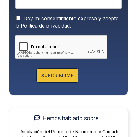
P
Doy mi consentimiento expreso y acepto
o
la
Política de privacidad.
l
í
t
i
c
a
d
e
SUSCRIBIRME
P
r
i
v
a
c
i
Hemos hablado sobre...
d
a
Ampliación del Permiso de Nacimiento y Cuidado
d