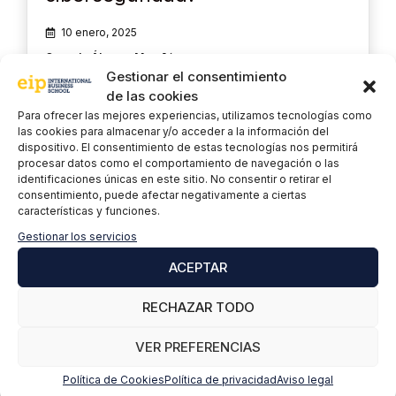
10 enero, 2025
Gonzalo Álvarez Marañón
Gestionar el consentimiento
El futuro de la Ciberseguridad En el ámbito de la
de las cookies
ciberseguridad, Quantum Key Distribution (QKD) se
Para ofrecer las mejores experiencias, utilizamos tecnologías como
promociona a menudo como una alternativa “100%
las cookies para almacenar y/o acceder a la información del
segura por …
Leer más
dispositivo. El consentimiento de estas tecnologías nos permitirá
procesar datos como el comportamiento de navegación o las
identificaciones únicas en este sitio. No consentir o retirar el
consentimiento, puede afectar negativamente a ciertas
características y funciones.
Gestionar los servicios
ACEPTAR
RECHAZAR TODO
VER PREFERENCIAS
Política de Cookies
Política de privacidad
Aviso legal