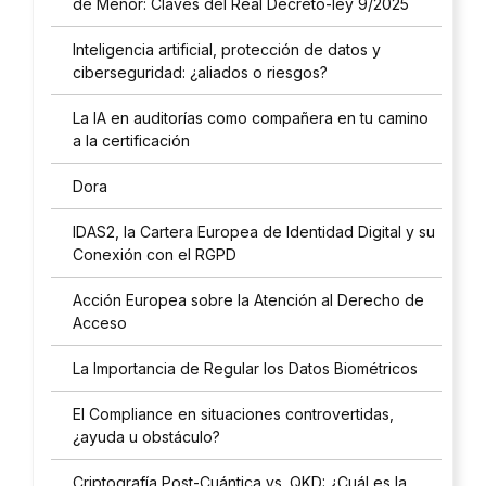
de Menor: Claves del Real Decreto-ley 9/2025
*
Inteligencia artificial, protección de datos y
ciberseguridad: ¿aliados o riesgos?
La IA en auditorías como compañera en tu camino
a la certificación
Dora
IDAS2, la Cartera Europea de Identidad Digital y su
Conexión con el RGPD
Acción Europea sobre la Atención al Derecho de
Acceso
La Importancia de Regular los Datos Biométricos
El Compliance en situaciones controvertidas,
¿ayuda u obstáculo?
Criptografía Post-Cuántica vs. QKD: ¿Cuál es la