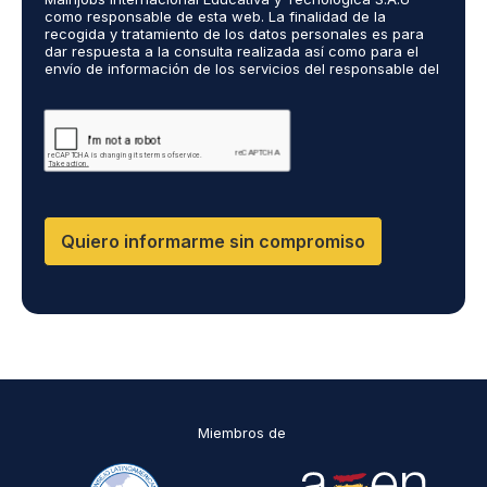
d
r
como responsable de esta web. La finalidad de la
i
o
recogida y tratamiento de los datos personales es para
e
c
dar respuesta a la consulta realizada así como para el
R
a
o
envío de información de los servicios del responsable del
G
l
*
tratamiento. La legitimación es el consentimiento del
P
i
interés. Podrás ejercer tus derechos de acceso,
D
rectificación, limitación y suprimir los datos en
z
cumplimiento@grupomainjobs.com así como el derecho a
*
a
presentar una reclamación ante la autoridad de control.
d
Puedes consultar la información adicional y detallada
o
sobre Protección de datos en la Política de Privacidad
que encontrarás en nuestra página web
s
D
Quiero informarme sin compromiso
F
,
D
M
,
C
I
*
Miembros de