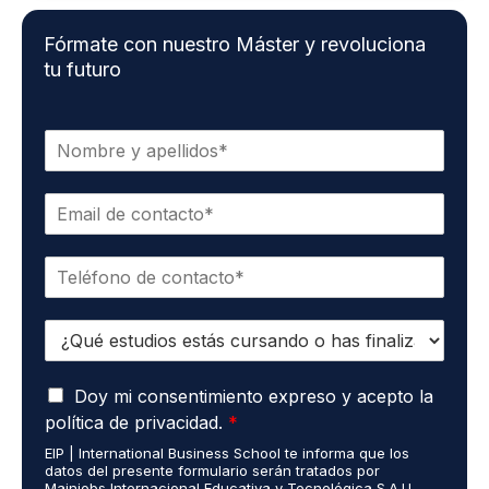
Fórmate con nuestro Máster y revoluciona
tu futuro
N
o
m
C
b
o
r
r
e
T
r
*
e
e
l
o
E
é
e
s
f
l
t
o
e
A
u
Doy mi consentimiento expreso y acepto la
n
c
c
d
o
t
política de privacidad.
*
u
i
*
r
EIP | International Business School te informa que los
e
o
ó
datos del presente formulario serán tratados por
r
s
n
Mainjobs Internacional Educativa y Tecnológica S.A.U