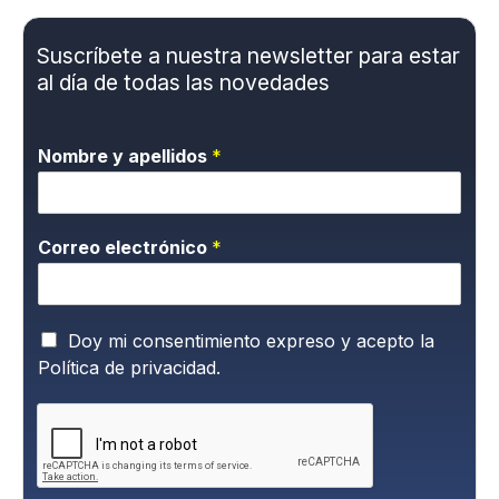
Suscríbete a nuestra newsletter para estar
al día de todas las novedades
Nombre y apellidos
*
Correo electrónico
*
P
Doy mi consentimiento expreso y acepto la
o
Política de privacidad.
l
í
t
i
c
a