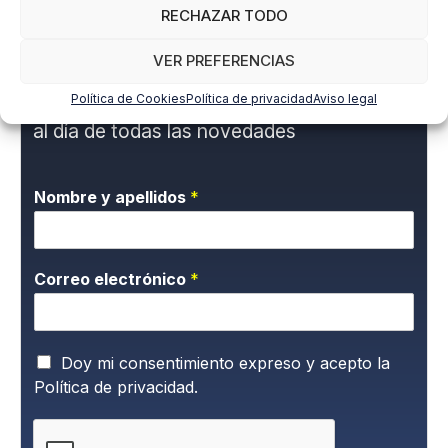
RECHAZAR TODO
LinkedIn
VER PREFERENCIAS
Política de Cookies
Política de privacidad
Aviso legal
Suscríbete a nuestra newsletter para estar
al día de todas las novedades
Nombre y apellidos
*
Correo electrónico
*
P
Doy mi consentimiento expreso y acepto la
o
Política de privacidad.
l
í
t