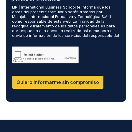
u
i
*
r
EIP | International Business School te informa que los
e
o
ó
datos del presente formulario serán tratados por
r
s
n
Mainjobs Internacional Educativa y Tecnológica S.A.U
d
r
como responsable de esta web. La finalidad de la
i
o
recogida y tratamiento de los datos personales es para
e
c
dar respuesta a la consulta realizada así como para el
R
a
o
envío de información de los servicios del responsable del
G
l
*
tratamiento. La legitimación es el consentimiento del
P
i
interés. Podrás ejercer tus derechos de acceso,
D
rectificación, limitación y suprimir los datos en
z
cumplimiento@grupomainjobs.com así como el derecho a
*
a
presentar una reclamación ante la autoridad de control.
d
Puedes consultar la información adicional y detallada
o
sobre Protección de datos en la Política de Privacidad
que encontrarás en nuestra página web
s
D
Quiero informarme sin compromiso
F
,
D
M
,
C
I
*