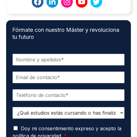
Fórmate con nuestro Máster y revoluciona
tu futuro
N
o
m
C
b
o
r
r
e
T
r
*
e
e
l
o
E
é
e
s
f
l
t
o
e
A
u
Doy mi consentimiento expreso y acepto la
n
c
c
d
o
t
política de privacidad.
*