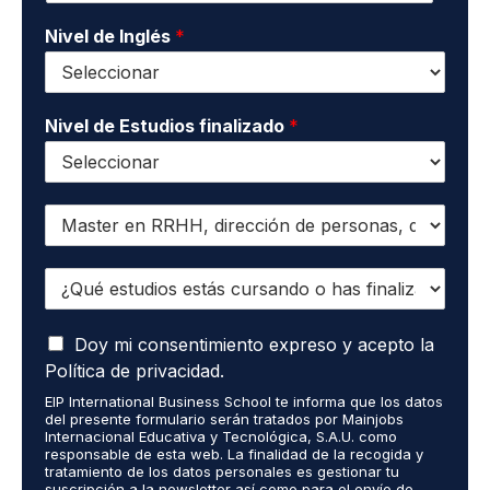
t
*
o
Nivel de Inglés
*
*
Nivel de Estudios finalizado
*
Q
u
i
¿
e
Q
r
u
o
A
é
Doy mi consentimiento expreso y acepto la
r
c
e
e
Política de privacidad.
e
s
c
EIP International Business School te informa que los datos
p
t
i
del presente formulario serán tratados por Mainjobs
t
u
b
Internacional Educativa y Tecnológica, S.A.U. como
o
d
i
responsable de esta web. La finalidad de la recogida y
q
tratamiento de los datos personales es gestionar tu
i
r
suscripción a la newsletter así como para el envío de