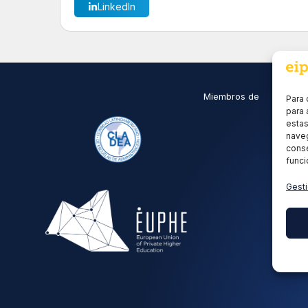
LinkedIn
Miembros de
Para 
para 
estas
naveg
conse
funci
Gesti